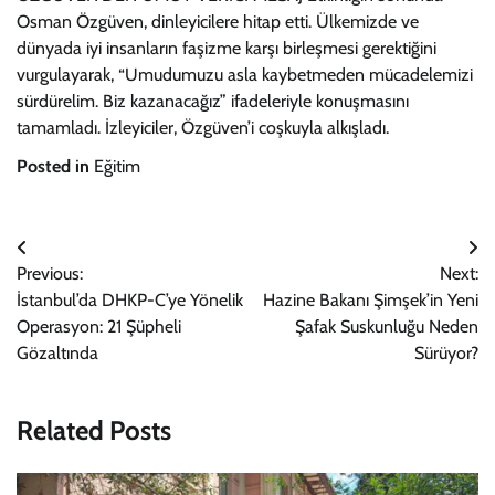
Osman Özgüven, dinleyicilere hitap etti. Ülkemizde ve
dünyada iyi insanların faşizme karşı birleşmesi gerektiğini
vurgulayarak, “Umudumuzu asla kaybetmeden mücadelemizi
sürdürelim. Biz kazanacağız” ifadeleriyle konuşmasını
tamamladı. İzleyiciler, Özgüven’i coşkuyla alkışladı.
Posted in
Eğitim
Yazı
Previous:
Next:
gezinmesi
İstanbul’da DHKP-C’ye Yönelik
Hazine Bakanı Şimşek’in Yeni
Operasyon: 21 Şüpheli
Şafak Suskunluğu Neden
Gözaltında
Sürüyor?
Related Posts