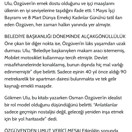
Ulu, Özgüven’in emek dostu olduğunu ve işçi maaşlarını
ülkenin en iyi seviyelerine taşıdığını ifade etti. 1 Mayıs İşçi
Bayramı ve 8 Mart Dünya Emekçi Kadınlar Günü’nü tatil ilan
eden Özgüven, her zaman halkın yanında yer almıştır.
BELEDİYE BAŞKANLIĞI DÖNEMİNDE ALÇAKGÖNÜLLÜLÜK
Öne çıkan bir diğer nokta ise, Özgüven’in lüks yaşamdan uzak
durması. Ulu, “Belediye başkanıyken makam aracı istememiş,
Mobilet motosiklet kullanmayı tercih etmiştir. Devlet
misafirhanelerinde konaklamış, bunun dışında hiç mal varlığı
edinmemiştir” diye belirtti. Sadece eşinin 40 yıl önce aldığı 90
metrekarelik bir apartman dairesi bulunmakta ve tek gelir
kaynağı emekli maaşıdır.
Gökmen Ulu, bu kitabı yazarken Osman Özgüven’in idealist
bir rol model olduğunu düşündüğünü belirtti. “Anlatılanlar
sadece geçmişin nostaljisi değil, geleceği yeniden inşa etmek
için bir yol haritasıdır” dedi.
ÖZGÜVEN’DEN UMUT VERİCİ MESAJ Etkinliğin sonunda