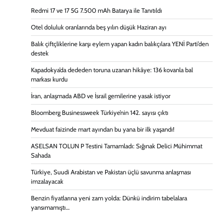
Redmi 17 ve 17 5G 7.500 mAh Batarya ile Tanıtıldı
Otel doluluk oranlarında beş yılın düşük Haziran ayı
Balık çiftçliklerine karşı eylem yapan kadın balıkçılara YENİ Parti’den
destek
Kapadokya’da dededen toruna uzanan hikâye: 136 kovanla bal
markası kurdu
İran, anlaşmada ABD ve İsrail gemilerine yasak istiyor
Bloomberg Businessweek Türkiye’nin 142. sayısı çıktı
Mevduat faizinde mart ayından bu yana bir ilk yaşandı!
ASELSAN TOLUN P Testini Tamamladı: Sığınak Delici Mühimmat
Sahada
Türkiye, Suudi Arabistan ve Pakistan üçlü savunma anlaşması
imzalayacak
Benzin fiyatlarına yeni zam yolda: Dünkü indirim tabelalara
yansımamıştı…