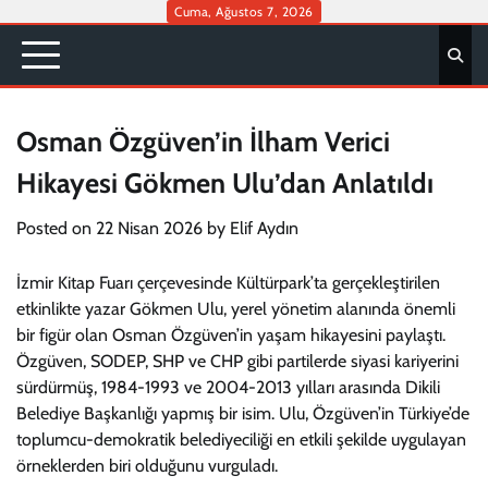
Skip
Cuma, Ağustos 7, 2026
to
content
Osman Özgüven’in İlham Verici
Hikayesi Gökmen Ulu’dan Anlatıldı
Posted on
22 Nisan 2026
by
Elif Aydın
İzmir Kitap Fuarı çerçevesinde Kültürpark’ta gerçekleştirilen
etkinlikte yazar Gökmen Ulu, yerel yönetim alanında önemli
bir figür olan Osman Özgüven’in yaşam hikayesini paylaştı.
Özgüven, SODEP, SHP ve CHP gibi partilerde siyasi kariyerini
sürdürmüş, 1984-1993 ve 2004-2013 yılları arasında Dikili
Belediye Başkanlığı yapmış bir isim. Ulu, Özgüven’in Türkiye’de
toplumcu-demokratik belediyeciliği en etkili şekilde uygulayan
örneklerden biri olduğunu vurguladı.