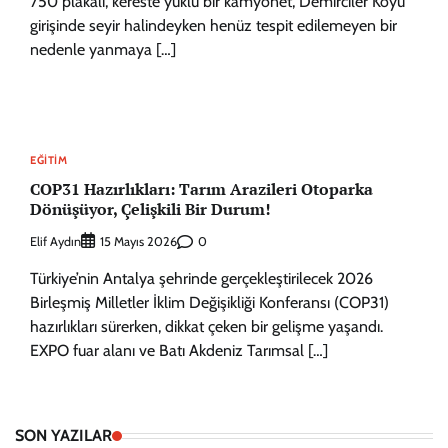
750 plakalı, kereste yüklü bir kamyonet, Demirciler Köyü
girişinde seyir halindeyken henüz tespit edilemeyen bir
nedenle yanmaya […]
EĞITIM
COP31 Hazırlıkları: Tarım Arazileri Otoparka
Dönüşüyor, Çelişkili Bir Durum!
Elif Aydın
0
15 Mayıs 2026
Türkiye’nin Antalya şehrinde gerçekleştirilecek 2026
Birleşmiş Milletler İklim Değişikliği Konferansı (COP31)
hazırlıkları sürerken, dikkat çeken bir gelişme yaşandı.
EXPO fuar alanı ve Batı Akdeniz Tarımsal […]
SON YAZILAR