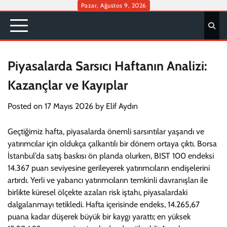
Skip
Pazar, Ağustos 9, 2026
to
content
Piyasalarda Sarsıcı Haftanın Analizi:
Kazançlar ve Kayıplar
Posted on
17 Mayıs 2026
by
Elif Aydın
Geçtiğimiz hafta, piyasalarda önemli sarsıntılar yaşandı ve
yatırımcılar için oldukça çalkantılı bir dönem ortaya çıktı. Borsa
İstanbul’da satış baskısı ön planda olurken, BIST 100 endeksi
14.367 puan seviyesine gerileyerek yatırımcıların endişelerini
artırdı. Yerli ve yabancı yatırımcıların temkinli davranışları ile
birlikte küresel ölçekte azalan risk iştahı, piyasalardaki
dalgalanmayı tetikledi. Hafta içerisinde endeks, 14.265,67
puana kadar düşerek büyük bir kaygı yarattı; en yüksek