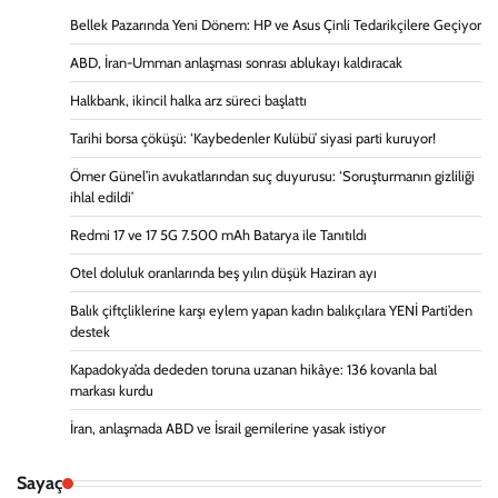
Bellek Pazarında Yeni Dönem: HP ve Asus Çinli Tedarikçilere Geçiyor
ABD, İran-Umman anlaşması sonrası ablukayı kaldıracak
Halkbank, ikincil halka arz süreci başlattı
Tarihi borsa çöküşü: ‘Kaybedenler Kulübü’ siyasi parti kuruyor!
Ömer Günel’in avukatlarından suç duyurusu: ‘Soruşturmanın gizliliği
ihlal edildi’
Redmi 17 ve 17 5G 7.500 mAh Batarya ile Tanıtıldı
Otel doluluk oranlarında beş yılın düşük Haziran ayı
Balık çiftçliklerine karşı eylem yapan kadın balıkçılara YENİ Parti’den
destek
Kapadokya’da dededen toruna uzanan hikâye: 136 kovanla bal
markası kurdu
İran, anlaşmada ABD ve İsrail gemilerine yasak istiyor
Sayaç