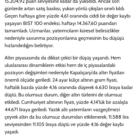
15.204,92 puan seviyesine kadar da yükseldi. Ancak son
günlerde artan satış baskısı, yukarı yönlü çıkışları sınırlı kıldı.
Geçen haftaya göre yüzde 4,61 oranında ciddi bir değer kaybı
yaşayan BIST 100 endeksi, haftayı 14.367,60 puandan
tamamladı. Uzmanlar, yatırımcıların küresel belirsizlikler
nedeniyle savunma pozisyonlarına geçmesinin bu düşüşü
hızlandırdığını belirtiyor.
Altın piyasasında da dikkat çekici bir düşüş yaşandı. Hem
uluslararası dinamiklerin etkisi hem de iç piyasalardaki
pozisyon değişimleri nedeniyle Kapalıçarşı’da altın fiyatları
önemli ölçüde geriledi. 24 ayar külçe altının gram fiyatı,
haftalık bazda yüzde 4,16 oranında düşerek 6.630 liraya kadar
düştü. Bu olumsuz durum, diğer altın türlerini de olumsuz
etkiledi. Cumhuriyet altınının fiyatı, yüzde 4,14’lük bir azalışla
44.671 liraya geriledi. Yastık altı yatırımların vazgeçilmezi
çeyrek altın da bu olumsuz durumdan etkilenerek, 11.588 lira
seviyesinden 11.105 liraya düştü ve yüzde 4,16 değer kaybı
yaşadı.