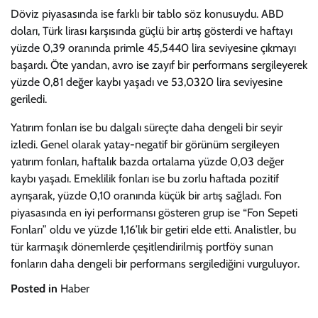
Döviz piyasasında ise farklı bir tablo söz konusuydu. ABD
doları, Türk lirası karşısında güçlü bir artış gösterdi ve haftayı
yüzde 0,39 oranında primle 45,5440 lira seviyesine çıkmayı
başardı. Öte yandan, avro ise zayıf bir performans sergileyerek
yüzde 0,81 değer kaybı yaşadı ve 53,0320 lira seviyesine
geriledi.
Yatırım fonları ise bu dalgalı süreçte daha dengeli bir seyir
izledi. Genel olarak yatay-negatif bir görünüm sergileyen
yatırım fonları, haftalık bazda ortalama yüzde 0,03 değer
kaybı yaşadı. Emeklilik fonları ise bu zorlu haftada pozitif
ayrışarak, yüzde 0,10 oranında küçük bir artış sağladı. Fon
piyasasında en iyi performansı gösteren grup ise “Fon Sepeti
Fonları” oldu ve yüzde 1,16’lık bir getiri elde etti. Analistler, bu
tür karmaşık dönemlerde çeşitlendirilmiş portföy sunan
fonların daha dengeli bir performans sergilediğini vurguluyor.
Posted in
Haber