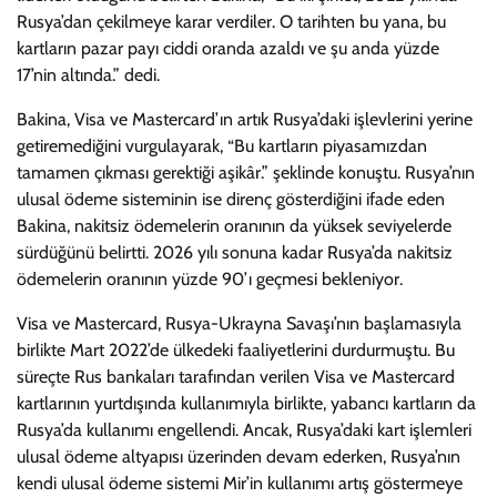
Rusya’dan çekilmeye karar verdiler. O tarihten bu yana, bu
kartların pazar payı ciddi oranda azaldı ve şu anda yüzde
17’nin altında.” dedi.
Bakina, Visa ve Mastercard’ın artık Rusya’daki işlevlerini yerine
getiremediğini vurgulayarak, “Bu kartların piyasamızdan
tamamen çıkması gerektiği aşikâr.” şeklinde konuştu. Rusya’nın
ulusal ödeme sisteminin ise direnç gösterdiğini ifade eden
Bakina, nakitsiz ödemelerin oranının da yüksek seviyelerde
sürdüğünü belirtti. 2026 yılı sonuna kadar Rusya’da nakitsiz
ödemelerin oranının yüzde 90’ı geçmesi bekleniyor.
Visa ve Mastercard, Rusya-Ukrayna Savaşı’nın başlamasıyla
birlikte Mart 2022’de ülkedeki faaliyetlerini durdurmuştu. Bu
süreçte Rus bankaları tarafından verilen Visa ve Mastercard
kartlarının yurtdışında kullanımıyla birlikte, yabancı kartların da
Rusya’da kullanımı engellendi. Ancak, Rusya’daki kart işlemleri
ulusal ödeme altyapısı üzerinden devam ederken, Rusya’nın
kendi ulusal ödeme sistemi Mir’in kullanımı artış göstermeye