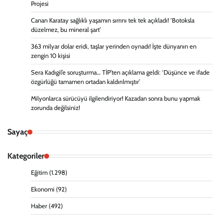
Projesi
Canan Karatay sağlıklı yaşamın sırrını tek tek açıkladı! ‘Botoksla
düzelmez, bu mineral şart’
363 milyar dolar eridi, taşlar yerinden oynadı! İşte dünyanın en
zengin 10 kişisi
Sera Kadıgil’e soruşturma… TİP’ten açıklama geldi: ‘Düşünce ve ifade
özgürlüğü tamamen ortadan kaldırılmıştır’
Milyonlarca sürücüyü ilgilendiriyor! Kazadan sonra bunu yapmak
zorunda değilsiniz!
Sayaç
Kategoriler
Eğitim
(1.298)
Ekonomi
(92)
Haber
(492)