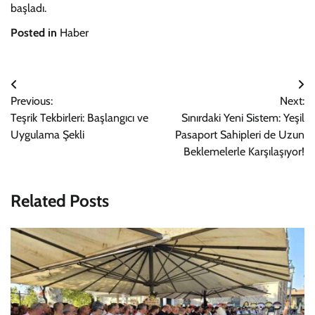
başladı.
Posted in
Haber
Yazı
Previous:
Next:
gezinmesi
Teşrik Tekbirleri: Başlangıcı ve
Sınırdaki Yeni Sistem: Yeşil
Uygulama Şekli
Pasaport Sahipleri de Uzun
Beklemelerle Karşılaşıyor!
Related Posts