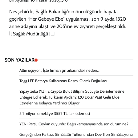
Elif Aydın
0
10 Haziran 2026
Nevşehir’de, Sağlık Bakanlığı’nın öncülüğünde hayata
geçirilen “Her Gebeye Ebe” uygulaması, son 9 ayda 1320
anne adayına ulaştı ve 205’ine ev ziyareti gerçekleştirildi.
İl Sağlık Müdürlüğü […]
SON YAZILAR
Altın uçuyor… İşte tırmanışın arkasındaki neden…
Togg LFP Batarya Kullanımını Resmi Olarak Doğruladı
Yapay zeka (YZ), EiCrypto Bulut Bilişim Gücüyle Derinlemesine
Entegre Edilerek, Türklerin Ayda 12.120 Dolar Pasif Gelir Elde
Etmelerine Kolayca Yardımcı Oluyor
5.1 milyon emekliye 3552 TL fark ödemesi
YENİ Partili Ceylan duyurdu: Bağış kampanyasında son durum ne?
Gerçeğinden Farksız: Simülatör Tutkunundan Dev Tren Simülasyonu