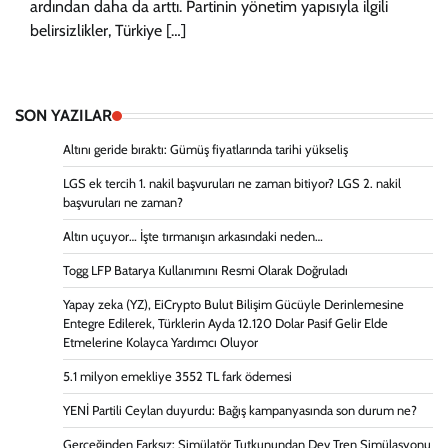
ardından daha da arttı. Partinin yönetim yapısıyla ilgili
belirsizlikler, Türkiye […]
SON YAZILAR
Altını geride bıraktı: Gümüş fiyatlarında tarihi yükseliş
LGS ek tercih 1. nakil başvuruları ne zaman bitiyor? LGS 2. nakil
başvuruları ne zaman?
Altın uçuyor… İşte tırmanışın arkasındaki neden…
Togg LFP Batarya Kullanımını Resmi Olarak Doğruladı
Yapay zeka (YZ), EiCrypto Bulut Bilişim Gücüyle Derinlemesine
Entegre Edilerek, Türklerin Ayda 12.120 Dolar Pasif Gelir Elde
Etmelerine Kolayca Yardımcı Oluyor
5.1 milyon emekliye 3552 TL fark ödemesi
YENİ Partili Ceylan duyurdu: Bağış kampanyasında son durum ne?
Gerçeğinden Farksız: Simülatör Tutkunundan Dev Tren Simülasyonu