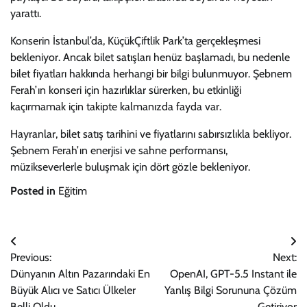
yarattı.
Konserin İstanbul’da, KüçükÇiftlik Park’ta gerçekleşmesi
bekleniyor. Ancak bilet satışları henüz başlamadı, bu nedenle
bilet fiyatları hakkında herhangi bir bilgi bulunmuyor. Şebnem
Ferah’ın konseri için hazırlıklar sürerken, bu etkinliği
kaçırmamak için takipte kalmanızda fayda var.
Hayranlar, bilet satış tarihini ve fiyatlarını sabırsızlıkla bekliyor.
Şebnem Ferah’ın enerjisi ve sahne performansı,
müzikseverlerle buluşmak için dört gözle bekleniyor.
Posted in
Eğitim
Yazı
Previous:
Next:
gezinmesi
Dünyanın Altın Pazarındaki En
OpenAI, GPT-5.5 Instant ile
Büyük Alıcı ve Satıcı Ülkeler
Yanlış Bilgi Sorununa Çözüm
Belli Oldu
Getiriyor