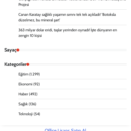
Projesi
Canan Karatay sağlıklı yaşamın sırrını tek tek açıkladı! ‘Botoksla
düzelmez, bu mineral şart’
363 milyar dolar eridi, taşlar yerinden oynadı! İşte dünyanın en
zengin 10 kişisi
Sayaç
Kategoriler
Eğitim
(1.299)
Ekonomi
(92)
Haber
(492)
Sağlık
(136)
Teknoloji
(54)
Office Lisans Satın Al