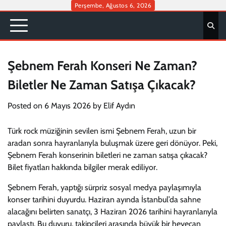
Skip
Perşembe, Ağustos 6, 2026
to
content
Şebnem Ferah Konseri Ne Zaman?
Biletler Ne Zaman Satışa Çıkacak?
Posted on
6 Mayıs 2026
by
Elif Aydın
Türk rock müziğinin sevilen ismi Şebnem Ferah, uzun bir
aradan sonra hayranlarıyla buluşmak üzere geri dönüyor. Peki,
Şebnem Ferah konserinin biletleri ne zaman satışa çıkacak?
Bilet fiyatları hakkında bilgiler merak ediliyor.
Şebnem Ferah, yaptığı sürpriz sosyal medya paylaşımıyla
konser tarihini duyurdu. Haziran ayında İstanbul’da sahne
alacağını belirten sanatçı, 3 Haziran 2026 tarihini hayranlarıyla
paylaştı. Bu duyuru, takipçileri arasında büyük bir heyecan