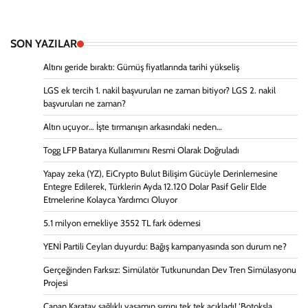
SON YAZILAR
Altını geride bıraktı: Gümüş fiyatlarında tarihi yükseliş
LGS ek tercih 1. nakil başvuruları ne zaman bitiyor? LGS 2. nakil
başvuruları ne zaman?
Altın uçuyor… İşte tırmanışın arkasındaki neden…
Togg LFP Batarya Kullanımını Resmi Olarak Doğruladı
Yapay zeka (YZ), EiCrypto Bulut Bilişim Gücüyle Derinlemesine
Entegre Edilerek, Türklerin Ayda 12.120 Dolar Pasif Gelir Elde
Etmelerine Kolayca Yardımcı Oluyor
5.1 milyon emekliye 3552 TL fark ödemesi
YENİ Partili Ceylan duyurdu: Bağış kampanyasında son durum ne?
Gerçeğinden Farksız: Simülatör Tutkunundan Dev Tren Simülasyonu
Projesi
Canan Karatay sağlıklı yaşamın sırrını tek tek açıkladı! ‘Botoksla