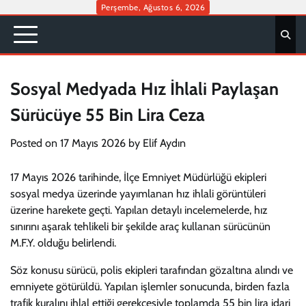
Skip
Perşembe, Ağustos 6, 2026
to
content
Sosyal Medyada Hız İhlali Paylaşan
Sürücüye 55 Bin Lira Ceza
Posted on
17 Mayıs 2026
by
Elif Aydın
17 Mayıs 2026 tarihinde, İlçe Emniyet Müdürlüğü ekipleri
sosyal medya üzerinde yayımlanan hız ihlali görüntüleri
üzerine harekete geçti. Yapılan detaylı incelemelerde, hız
sınırını aşarak tehlikeli bir şekilde araç kullanan sürücünün
M.F.Y. olduğu belirlendi.
Söz konusu sürücü, polis ekipleri tarafından gözaltına alındı ve
emniyete götürüldü. Yapılan işlemler sonucunda, birden fazla
trafik kuralını ihlal ettiği gerekçesiyle toplamda 55 bin lira idari