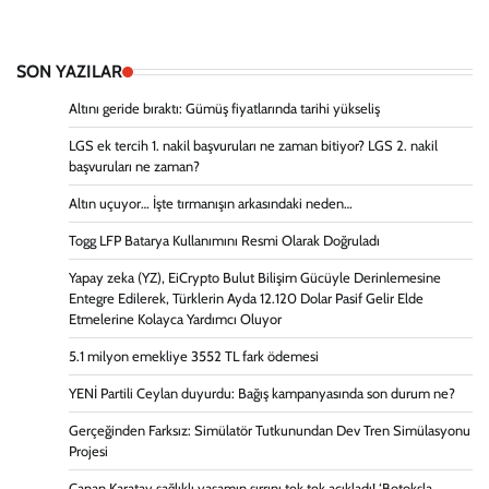
SON YAZILAR
Altını geride bıraktı: Gümüş fiyatlarında tarihi yükseliş
LGS ek tercih 1. nakil başvuruları ne zaman bitiyor? LGS 2. nakil
başvuruları ne zaman?
Altın uçuyor… İşte tırmanışın arkasındaki neden…
Togg LFP Batarya Kullanımını Resmi Olarak Doğruladı
Yapay zeka (YZ), EiCrypto Bulut Bilişim Gücüyle Derinlemesine
Entegre Edilerek, Türklerin Ayda 12.120 Dolar Pasif Gelir Elde
Etmelerine Kolayca Yardımcı Oluyor
5.1 milyon emekliye 3552 TL fark ödemesi
YENİ Partili Ceylan duyurdu: Bağış kampanyasında son durum ne?
Gerçeğinden Farksız: Simülatör Tutkunundan Dev Tren Simülasyonu
Projesi
Canan Karatay sağlıklı yaşamın sırrını tek tek açıkladı! ‘Botoksla