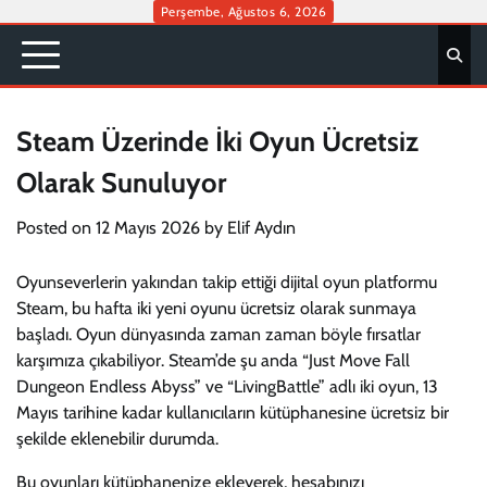
Skip
Perşembe, Ağustos 6, 2026
to
content
Steam Üzerinde İki Oyun Ücretsiz
Olarak Sunuluyor
Posted on
12 Mayıs 2026
by
Elif Aydın
Oyunseverlerin yakından takip ettiği dijital oyun platformu
Steam, bu hafta iki yeni oyunu ücretsiz olarak sunmaya
başladı. Oyun dünyasında zaman zaman böyle fırsatlar
karşımıza çıkabiliyor. Steam’de şu anda “Just Move Fall
Dungeon Endless Abyss” ve “LivingBattle” adlı iki oyun, 13
Mayıs tarihine kadar kullanıcıların kütüphanesine ücretsiz bir
şekilde eklenebilir durumda.
Bu oyunları kütüphanenize ekleyerek, hesabınızı