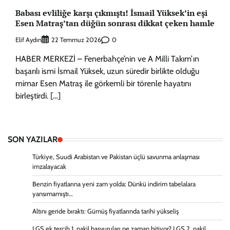
Babası evliliğe karşı çıkmıştı! İsmail Yüksek’in eşi
Esen Matraş’tan düğün sonrası dikkat çeken hamle
Elif Aydın
0
22 Temmuz 2026
HABER MERKEZİ – Fenerbahçe’nin ve A Milli Takım’ın
başarılı ismi İsmail Yüksek, uzun süredir birlikte olduğu
mimar Esen Matraş ile görkemli bir törenle hayatını
birleştirdi. […]
SON YAZILAR
Türkiye, Suudi Arabistan ve Pakistan üçlü savunma anlaşması
imzalayacak
Benzin fiyatlarına yeni zam yolda: Dünkü indirim tabelalara
yansımamıştı…
Altını geride bıraktı: Gümüş fiyatlarında tarihi yükseliş
LGS ek tercih 1. nakil başvuruları ne zaman bitiyor? LGS 2. nakil