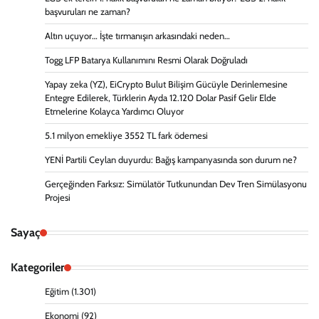
başvuruları ne zaman?
Altın uçuyor… İşte tırmanışın arkasındaki neden…
Togg LFP Batarya Kullanımını Resmi Olarak Doğruladı
Yapay zeka (YZ), EiCrypto Bulut Bilişim Gücüyle Derinlemesine
Entegre Edilerek, Türklerin Ayda 12.120 Dolar Pasif Gelir Elde
Etmelerine Kolayca Yardımcı Oluyor
5.1 milyon emekliye 3552 TL fark ödemesi
YENİ Partili Ceylan duyurdu: Bağış kampanyasında son durum ne?
Gerçeğinden Farksız: Simülatör Tutkunundan Dev Tren Simülasyonu
Projesi
Sayaç
Kategoriler
Eğitim
(1.301)
Ekonomi
(92)