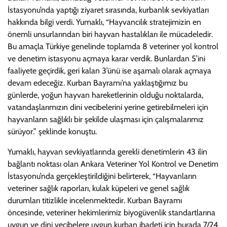
İstasyonu’nda yaptığı ziyaret sırasında, kurbanlık sevkiyatları
hakkında bilgi verdi. Yumaklı, “Hayvancılık stratejimizin en
önemli unsurlarından biri hayvan hastalıkları ile mücadeledir.
Bu amaçla Türkiye genelinde toplamda 8 veteriner yol kontrol
ve denetim istasyonu açmaya karar verdik. Bunlardan 5’ini
faaliyete geçirdik, geri kalan 3’ünü ise aşamalı olarak açmaya
devam edeceğiz. Kurban Bayramı’na yaklaştığımız bu
günlerde, yoğun hayvan hareketlerinin olduğu noktalarda,
vatandaşlarımızın dini vecibelerini yerine getirebilmeleri için
hayvanların sağlıklı bir şekilde ulaşması için çalışmalarımız
sürüyor.” şeklinde konuştu.
Yumaklı, hayvan sevkiyatlarında gerekli denetimlerin 43 ilin
bağlantı noktası olan Ankara Veteriner Yol Kontrol ve Denetim
İstasyonu’nda gerçekleştirildiğini belirterek, “Hayvanların
veteriner sağlık raporları, kulak küpeleri ve genel sağlık
durumları titizlikle incelenmektedir. Kurban Bayramı
öncesinde, veteriner hekimlerimiz biyogüvenlik standartlarına
uygun ve dini vecibelere uygun kurban ibadeti için burada 7/24