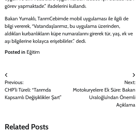
görev yapmaktadır.” ifadelerini kullandı.
Bakan Yumaklı, TarımCebimde mobil uygulaması ile ilgili de
bilgi vererek, “Vatandaşlarımız, bu uygulama üzerinden,
aldıkları kurbanlıkların küpe numaralarını girerek tür, yaş, ırk ve
aşı bilgilerine kolayca erişebilirler.” dedi.
Posted in
Eğitim
Yazı
Previous:
Next:
gezinmesi
CHP’li Türeli: “Tarımda
Motokuryelere Ek Süre: Bakan
Kapsamlı Değişiklikler Şart”
Uraloğlu’ndan Önemli
Açıklama
Related Posts