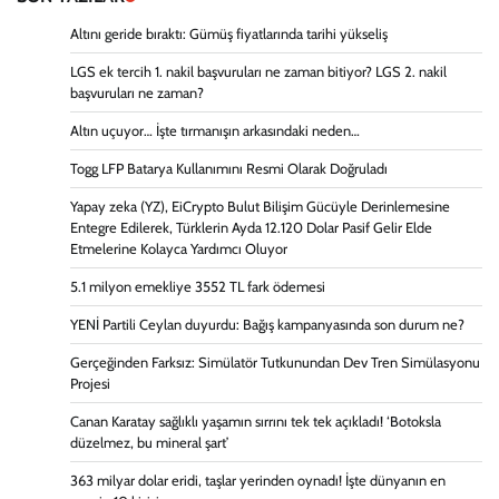
Altını geride bıraktı: Gümüş fiyatlarında tarihi yükseliş
LGS ek tercih 1. nakil başvuruları ne zaman bitiyor? LGS 2. nakil
başvuruları ne zaman?
Altın uçuyor… İşte tırmanışın arkasındaki neden…
Togg LFP Batarya Kullanımını Resmi Olarak Doğruladı
Yapay zeka (YZ), EiCrypto Bulut Bilişim Gücüyle Derinlemesine
Entegre Edilerek, Türklerin Ayda 12.120 Dolar Pasif Gelir Elde
Etmelerine Kolayca Yardımcı Oluyor
5.1 milyon emekliye 3552 TL fark ödemesi
YENİ Partili Ceylan duyurdu: Bağış kampanyasında son durum ne?
Gerçeğinden Farksız: Simülatör Tutkunundan Dev Tren Simülasyonu
Projesi
Canan Karatay sağlıklı yaşamın sırrını tek tek açıkladı! ‘Botoksla
düzelmez, bu mineral şart’
363 milyar dolar eridi, taşlar yerinden oynadı! İşte dünyanın en