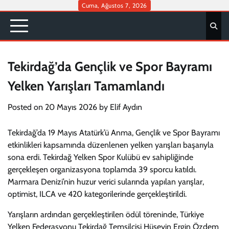
Skip
Cuma, Ağustos 7, 2026
to
content
Tekirdağ’da Gençlik ve Spor Bayramı
Yelken Yarışları Tamamlandı
Posted on
20 Mayıs 2026
by
Elif Aydın
Tekirdağ’da 19 Mayıs Atatürk’ü Anma, Gençlik ve Spor Bayramı
etkinlikleri kapsamında düzenlenen yelken yarışları başarıyla
sona erdi. Tekirdağ Yelken Spor Kulübü ev sahipliğinde
gerçekleşen organizasyona toplamda 39 sporcu katıldı.
Marmara Denizi’nin huzur verici sularında yapılan yarışlar,
optimist, ILCA ve 420 kategorilerinde gerçekleştirildi.
Yarışların ardından gerçekleştirilen ödül töreninde, Türkiye
Yelken Federasyonu Tekirdağ Temsilcisi Hüseyin Ergin Özdem