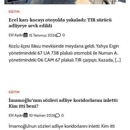
EĞITIM
Ecel karı-kocayı otoyolda yakaladı: TIR sürücü
adliyeye sevk edildi
Elif Aydın
0
15 Temmuz 2026
Kozlu ilçesi Ilıksu mevkisinde meydana geldi. Yahya Ergin
yönetimindeki 67 UA 738 plakalı otomobil ile Numan A.
yönetimindeki 06 CAM 67 plakalı TIR çarpıştı. Kazada, […]
EĞITIM
İmamoğlu’nun sözleri adliye koridorlarını inletti:
Kim itti beni?
Elif Aydın
0
10 Haziran 2026
İmamoğlu’nun sözleri adliye koridorlarını inletti: Kim itti