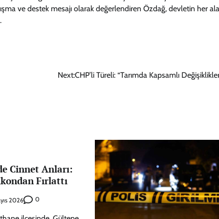
ayanışma ve destek mesajı olarak değerlendiren Özdağ, devletin her a
.
Next:
CHP’li Türeli: “Tarımda Kapsamlı Değişiklikle
e Cinnet Anları:
lkondan Fırlattı
0
yıs 2026
ıthane ilçesinde, Gültepe