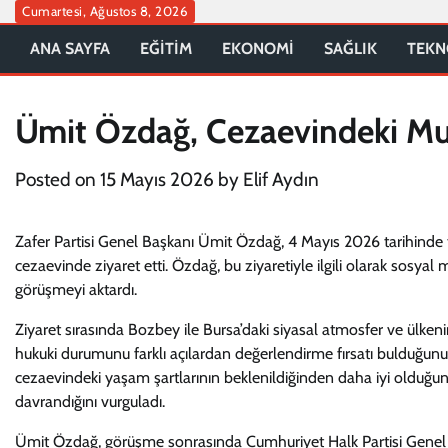
Skip
Cumartesi, Ağustos 8, 2026
to
ANA SAYFA
EĞİTİM
EKONOMİ
SAĞLIK
TEKN
content
Ümit Özdağ, Cezaevindeki Mus
Posted on
15 Mayıs 2026
by
Elif Aydın
Zafer Partisi Genel Başkanı Ümit Özdağ, 4 Mayıs 2026 tarihinde
cezaevinde ziyaret etti. Özdağ, bu ziyaretiyle ilgili olarak sosya
görüşmeyi aktardı.
Ziyaret sırasında Bozbey ile Bursa’daki siyasal atmosfer ve ülke
hukuki durumunu farklı açılardan değerlendirme fırsatı bulduğunu
cezaevindeki yaşam şartlarının beklenildiğinden daha iyi olduğu
davrandığını vurguladı.
Ümit Özdağ, görüşme sonrasında Cumhuriyet Halk Partisi Genel B