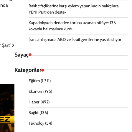
landa
Balık çiftçliklerine karşı eylem yapan kadın balıkçılara
YENİ Parti’den destek
Kapadokya’da dededen toruna uzanan hikâye: 136
kovanla bal markası kurdu
İran, anlaşmada ABD ve İsrail gemilerine yasak istiyor
r Şart”
Sayaç
Kategoriler
Eğitim
(1.311)
Ekonomi
(95)
Haber
(492)
Sağlık
(136)
Teknoloji
(54)