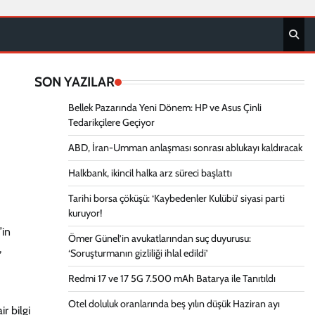
SON YAZILAR
Bellek Pazarında Yeni Dönem: HP ve Asus Çinli
Tedarikçilere Geçiyor
ABD, İran-Umman anlaşması sonrası ablukayı kaldıracak
Halkbank, ikincil halka arz süreci başlattı
Tarihi borsa çöküşü: ‘Kaybedenler Kulübü’ siyasi parti
kuruyor!
’in
Ömer Günel’in avukatlarından suç duyurusu:
,
‘Soruşturmanın gizliliği ihlal edildi’
Redmi 17 ve 17 5G 7.500 mAh Batarya ile Tanıtıldı
Otel doluluk oranlarında beş yılın düşük Haziran ayı
r bilgi