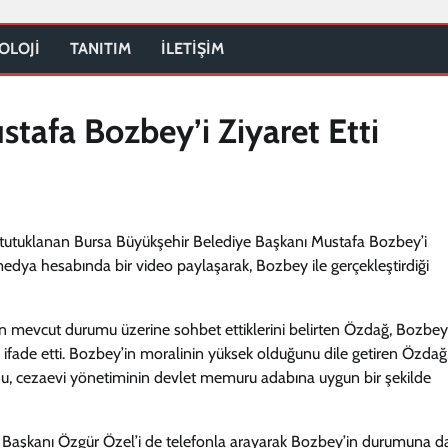
OLOJİ
TANITIM
İLETİŞİM
tafa Bozbey’i Ziyaret Etti
 tutuklanan Bursa Büyükşehir Belediye Başkanı Mustafa Bozbey’i
l medya hesabında bir video paylaşarak, Bozbey ile gerçekleştirdiği
nin mevcut durumu üzerine sohbet ettiklerini belirten Özdağ, Bozbey
 ifade etti. Bozbey’in moralinin yüksek olduğunu dile getiren Özdağ
nu, cezaevi yönetiminin devlet memuru adabına uygun bir şekilde
aşkanı Özgür Özel’i de telefonla arayarak Bozbey’in durumuna dai