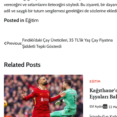
vereceğini ve selamlarını ileteceğini söyledi. Bu ziyareti, bir d
adil ve saygılı bir tutum sergilemesi gerektiğini de sözlerine ekledi
Posted in
Eğitim
Yazı
Fındıklı’daki Çay Üreticileri, 35 TL’lik Yaş Çay Fiyatına
Previous:
Şiddetli Tepki Gösterdi
gezinmesi
Related Posts
EĞITIM
Kağıthane’d
Eşyaları Ba
Elif Aydın
22 Ma
İstanbul’un Kağ