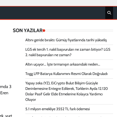
SON YAZILAR
Altını geride bıraktı: Gümüş fiyatlarında tarihi yükseliş
LGS ek tercih 1. nakil başvuruları ne zaman bitiyor? LGS
2. nakil başvuruları ne zaman?
Altın uçuyor… İşte tırmanışın arkasındaki neden…
Togg LFP Batarya Kullanımını Resmi Olarak Doğruladı
Yapay zeka (YZ), EiCrypto Bulut Bilişim Gücüyle
lamda 3
Derinlemesine Entegre Edilerek, Türklerin Ayda 12.120
 Eren
Dolar Pasif Gelir Elde Etmelerine Kolayca Yardımcı
Oluyor
5.1 milyon emekliye 3552 TL fark ödemesi
ek, yurt