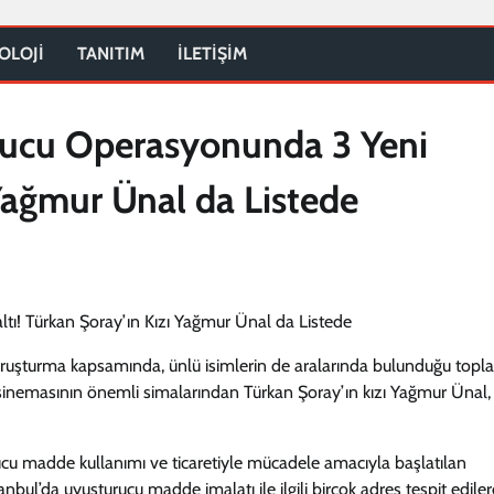
OLOJİ
TANITIM
İLETİŞİM
urucu Operasyonunda 3 Yeni
 Yağmur Ünal da Listede
n soruşturma kapsamında, ünlü isimlerin de aralarında bulunduğu top
rk sinemasının önemli simalarından Türkan Şoray’ın kızı Yağmur Ünal,
ucu madde kullanımı ve ticaretiyle mücadele amacıyla başlatılan
nbul’da uyuşturucu madde imalatı ile ilgili birçok adres tespit ediler