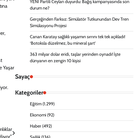
YENİ Partili Ceylan duyurdu: Bağış kampanyasında son
tına
durum ne?
Gerçeğinden Farksız: Simülatör Tutkunundan Dev Tren
Simülasyonu Projesi
er,
Canan Karatay sağlıklı yaşamın sırrını tek tek açıkladı!
‘Botoksla düzelmez, bu mineral şart’
363 milyar dolar eridi, taşlar yerinden oynadı! İşte
st
dünyanın en zengin 10 kişisi
ve Yaşar
Sayaç
yor.
Kategoriler
Eğitim
(1.299)
Ekonomi
(92)
Haber
(492)
lıklar
lıyor”
Sağlık
(136)