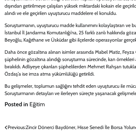
dışından getirilmeye çalışılan yüksek miktardaki kokain ele geçirild
alındı ve ele geçirilen uyuşturucu maddelere el konuldu.
Soruşturmanın, uyuşturucu madde kullanımını kolaylaştıran ve bu m
İstanbul İl Jandarma Komutanlığı’na, 25 farklı zanlı hakkında gözalt
Beyoğlu, Kağıthane ve Üsküdar gibi ilçelerde operasyonlar gerçekle
Daha önce gözaltına alınan isimler arasında Mabel Matiz, Feyza
şüphelinin gözaltına alındığı soruşturma sürecinde, kan örnekleri
bırakıldı. Adliyeye çıkarılan şüphelilerden Mehmet Rahşan tutuklanı
Özdaş’a ise imza atma yükümlülüğü getirildi.
Bu gelişmeler, toplumun sağlığını tehdit eden uyuşturucu ile mü
Soruşturmanın detayları ve ilerleyen süreçte yaşanacak gelişmeler
Posted in
Eğitim
Yazı
Previous:
Zincir Dönerci Baydöner, Hisse Senedi İle Borsa Yolu