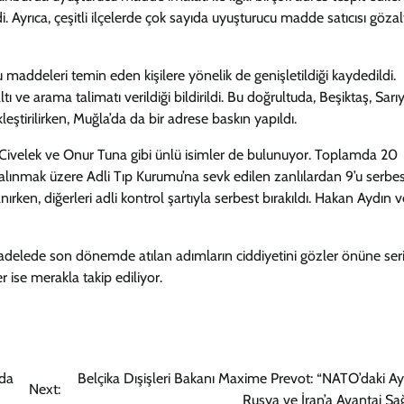
i. Ayrıca, çeşitli ilçelerde çok sayıda uyuşturucu madde satıcısı gözal
addeleri temin eden kişilere yönelik de genişletildiği kaydedildi.
ı ve arama talimatı verildiği bildirildi. Bu doğrultuda, Beşiktaş, Sarıy
ştirilirken, Muğla’da da bir adrese baskın yapıldı.
 Civelek ve Onur Tuna gibi ünlü isimler de bulunuyor. Toplamda 20
 alınmak üzere Adli Tıp Kurumu’na sevk edilen zanlılardan 9’u serbe
rken, diğerleri adli kontrol şartıyla serbest bırakıldı. Hakan Aydın 
cadelede son dönemde atılan adımların ciddiyetini gözler önüne seri
 ise merakla takip ediliyor.
nda
Belçika Dışişleri Bakanı Maxime Prevot: “NATO’daki Ayrı
Next:
Rusya ve İran’a Avantaj Sağ