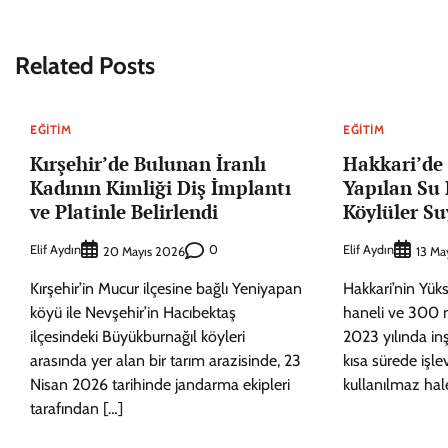
gezinmesi
Related Posts
EĞITIM
EĞITIM
Kırşehir’de Bulunan İranlı
Hakkari’de 
Kadının Kimliği Diş İmplantı
Yapılan Su 
ve Platinle Belirlendi
Köylüler Su
Elif Aydın
0
Elif Aydın
20 Mayıs 2026
13 Ma
Kırşehir’in Mucur ilçesine bağlı Yeniyapan
Hakkari’nin Yük
köyü ile Nevşehir’in Hacıbektaş
haneli ve 300 
ilçesindeki Büyükburnağıl köyleri
2023 yılında inş
arasında yer alan bir tarım arazisinde, 23
kısa sürede işle
Nisan 2026 tarihinde jandarma ekipleri
kullanılmaz hale
tarafından […]