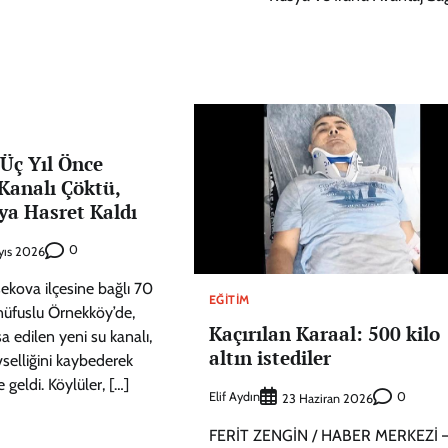
Üç Yıl Önce
Kanalı Çöktü,
ya Hasret Kaldı
0
yıs 2026
sekova ilçesine bağlı 70
EĞITIM
nüfuslu Örnekköy’de,
Kaçırılan Karaal: 500 kilo
a edilen yeni su kanalı,
altın istediler
vselliğini kaybederek
 geldi. Köylüler, […]
Elif Aydın
0
23 Haziran 2026
FERİT ZENGİN / HABER MERKEZİ 