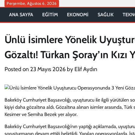
Skip
Perşembe, Ağustos 6, 2026
to
ANA SAYFA
EĞİTİM
EKONOMİ
SAĞLIK
TEKN
content
Ünlü İsimlere Yönelik Uyuşt
Gözaltı! Türkan Şoray’ın Kızı
Posted on
23 Mayıs 2026
by
Elif Aydın
Bakırköy Cumhuriyet Başsavcılığı, uyuşturucu ile ilgili yürütüle
kişiyi daha gözaltına aldı. Gözaltına alınan isimler arasında, Tü
Kesimer ve Semiha Bezek yer alıyor.
Bakırköy Cumhuriyet Başsavcılığı’nın yaptığı açıklamada, uyuştur
soruşturmanın devam ettiği belirtildi. Yapılan operasyonlarda, İsta