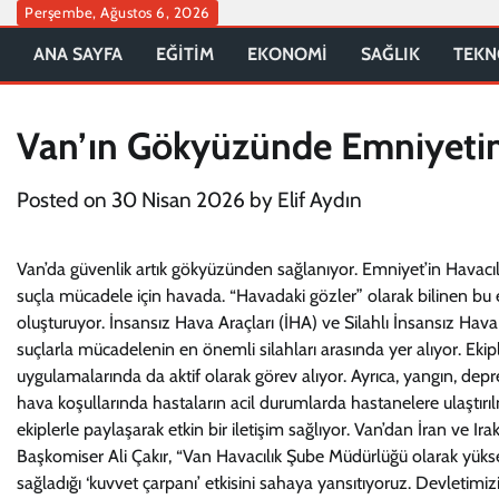
Skip
Perşembe, Ağustos 6, 2026
to
ANA SAYFA
EĞİTİM
EKONOMİ
SAĞLIK
TEKN
content
Van’ın Gökyüzünde Emniyetin
Posted on
30 Nisan 2026
by
Elif Aydın
Van’da güvenlik artık gökyüzünden sağlanıyor. Emniyet’in Havacılı
suçla mücadele için havada. “Havadaki gözler” olarak bilinen bu e
oluşturuyor. İnsansız Hava Araçları (İHA) ve Silahlı İnsansız Hava A
suçlarla mücadelenin en önemli silahları arasında yer alıyor. Ekipl
uygulamalarında da aktif olarak görev alıyor. Ayrıca, yangın, de
hava koşullarında hastaların acil durumlarda hastanelere ulaştırılm
ekiplerle paylaşarak etkin bir iletişim sağlıyor. Van’dan İran ve Irak
Başkomiser Ali Çakır, “Van Havacılık Şube Müdürlüğü olarak yük
sağladığı ‘kuvvet çarpanı’ etkisini sahaya yansıtıyoruz. Devletim