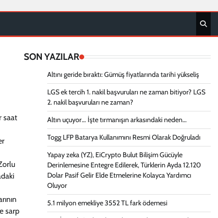
SON YAZILAR
Altını geride bıraktı: Gümüş fiyatlarında tarihi yükseliş
LGS ek tercih 1. nakil başvuruları ne zaman bitiyor? LGS
2. nakil başvuruları ne zaman?
r saat
Altın uçuyor… İşte tırmanışın arkasındaki neden…
Togg LFP Batarya Kullanımını Resmi Olarak Doğruladı
er
Yapay zeka (YZ), EiCrypto Bulut Bilişim Gücüyle
Zorlu
Derinlemesine Entegre Edilerek, Türklerin Ayda 12.120
Dolar Pasif Gelir Elde Etmelerine Kolayca Yardımcı
adaki
Oluyor
rının
5.1 milyon emekliye 3552 TL fark ödemesi
ve sarp