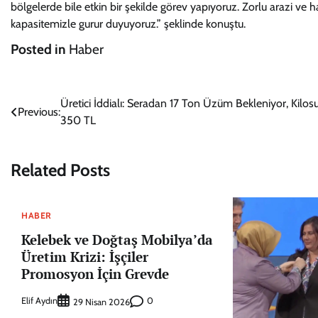
bölgelerde bile etkin bir şekilde görev yapıyoruz. Zorlu arazi v
kapasitemizle gurur duyuyoruz.” şeklinde konuştu.
Posted in
Haber
Yazı
Üretici İddialı: Seradan 17 Ton Üzüm Bekleniyor, Kilos
Previous:
350 TL
gezinmesi
Related Posts
HABER
Kelebek ve Doğtaş Mobilya’da
Üretim Krizi: İşçiler
Promosyon İçin Grevde
Elif Aydın
0
29 Nisan 2026