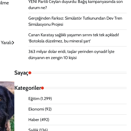
YENİ Partili Ceylan duyurdu: Bağış kampanyasında son
bilme
durum ne?
Gerçeğinden Farksız: Simülatör Tutkunundan Dev Tren
Simülasyonu Projesi
Canan Karatay sağlıklı yaşamın sırrını tek tek açıkladı!
‘Botoksla düzelmez, bu mineral şart’
 Yaralı
363 milyar dolar eridi, taşlar yerinden oynadı! İşte
dünyanın en zengin 10 kişisi
Sayaç
Kategoriler
Eğitim
(1.299)
Ekonomi
(92)
Haber
(492)
Sağlık
(136)