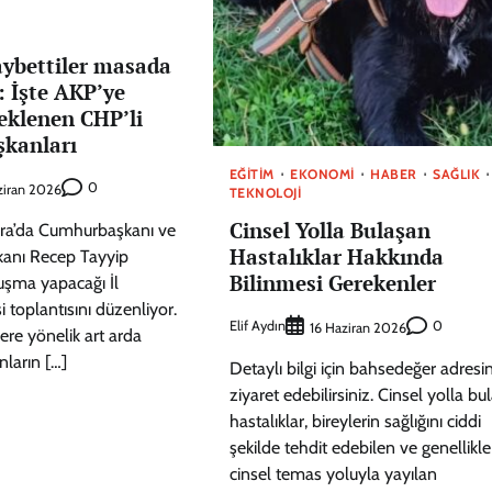
aybettiler masada
: İşte AKP’ye
eklenen CHP’li
şkanları
EĞITIM
EKONOMI
HABER
SAĞLIK
0
ziran 2026
TEKNOLOJI
Cinsel Yolla Bulaşan
ara’da Cumhurbaşkanı ve
Hastalıklar Hakkında
anı Recep Tayyip
Bilinmesi Gerekenler
uşma yapacağı İl
 toplantısını düzenliyor.
Elif Aydın
0
16 Haziran 2026
ere yönelik art arda
ların […]
Detaylı bilgi için bahsedeğer adresin
ziyaret edebilirsiniz. Cinsel yolla bu
hastalıklar, bireylerin sağlığını ciddi
şekilde tehdit edebilen ve genellikle
cinsel temas yoluyla yayılan