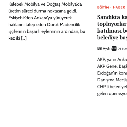
Kelebek Mobilya ve Doğtaş Mobilya’da
EĞITIM
HABER
üretim süreci durma noktasına geldi.
Sandıkta k
Eskişehir’den Ankara’ya yürüyerek
topluyorlar
haklarını talep eden Doruk Madencilik
katılması b
işçilerinin başarılı eyleminin ardından, bu
belediye ba
kez iki […]
Elif Aydın
21 Ha
AKP, yarın Ank
AKP Genel Başk
Erdoğan’ın kon
Danışma Meclisi
CHP’li belediyel
gelen operasyon