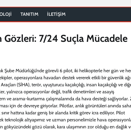
OLOJİ
TANITIM
İLETİŞİM
 Gözleri: 7/24 Suçla Mücadele
k Şube Müdürlüğü’nde görevli 6 pilot, iki helikopterle her gün ve he
kipler, operasyonlara havadan destek vererek etkili bir güvenlik ağı
raçları (SİHA), terör, uyuşturucu kaçakçılığı, insan kaçakçılığı ve diğ
er, yalnızca operasyonlar değil, trafik denetimleri ve asayiş
prem ve arama-kurtarma çalışmalarında da hava desteği sağlıyorlar. 
ası için de devreye giriyorlar. Pilotlar, anlık görüntüleri anında sah
 sınır hattına kadar geniş bir alanda kritik görev icra ediliyor. Pilot
sek teknolojik altyapımız ve uzman personelimizle hava operasyonla
izin gökyüzündeki gözü olarak, kara ulaşımının zor olduğu en dağlık 