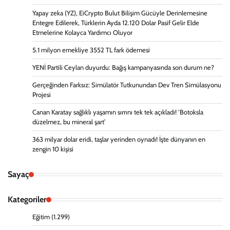
Yapay zeka (YZ), EiCrypto Bulut Bilişim Gücüyle Derinlemesine
Entegre Edilerek, Türklerin Ayda 12.120 Dolar Pasif Gelir Elde
Etmelerine Kolayca Yardımcı Oluyor
5.1 milyon emekliye 3552 TL fark ödemesi
YENİ Partili Ceylan duyurdu: Bağış kampanyasında son durum ne?
Gerçeğinden Farksız: Simülatör Tutkunundan Dev Tren Simülasyonu
Projesi
Canan Karatay sağlıklı yaşamın sırrını tek tek açıkladı! ‘Botoksla
düzelmez, bu mineral şart’
363 milyar dolar eridi, taşlar yerinden oynadı! İşte dünyanın en
zengin 10 kişisi
Sayaç
Kategoriler
Eğitim
(1.299)