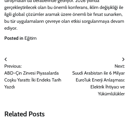
tartışmaları da beraberinde getiriyor. 2026 yılında
gerçekleştirilecek olan bu önemli konferans, iklim değişikliği ile
ilgili global çözümler aramak üzere önemli bir fırsat sunarken,
bu tür uygulamaların çevreye olan etkisi sorgulanmaya devam
ediyor.
Posted in
Eğitim
Yazı
Previous:
Next:
gezinmesi
ABD-Çin Zirvesi Piyasalarda
Suudi Arabistan ile 6 Milyar
Coşku Yarattı: İki Endeks Tarih
Euro’luk Enerji Anlaşması:
Yazdı
Elektrik İhtiyacı ve
Yükümlülükler
Related Posts