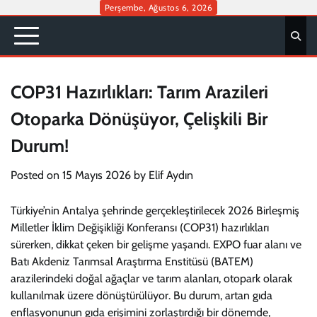
Skip
Perşembe, Ağustos 6, 2026
to
content
COP31 Hazırlıkları: Tarım Arazileri
Otoparka Dönüşüyor, Çelişkili Bir
Durum!
Posted on
15 Mayıs 2026
by
Elif Aydın
Türkiye’nin Antalya şehrinde gerçekleştirilecek 2026 Birleşmiş
Milletler İklim Değişikliği Konferansı (COP31) hazırlıkları
sürerken, dikkat çeken bir gelişme yaşandı. EXPO fuar alanı ve
Batı Akdeniz Tarımsal Araştırma Enstitüsü (BATEM)
arazilerindeki doğal ağaçlar ve tarım alanları, otopark olarak
kullanılmak üzere dönüştürülüyor. Bu durum, artan gıda
enflasyonunun gıda erişimini zorlaştırdığı bir dönemde,