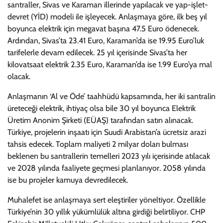
santraller, Sivas ve Karaman illerinde yapılacak ve yap-işlet-
devret (YİD) modeli ile işleyecek. Anlaşmaya göre, ilk beş yıl
boyunca elektrik için megavat başına 47.5 Euro ödenecek.
Ardından, Sivas’ta 23.41 Euro, Karaman’da ise 19.95 Euro’luk
tarifelerle devam edilecek. 25 yıl içerisinde Sivas’ta her
kilovatsaat elektrik 2.35 Euro, Karaman’da ise 1.99 Euro’ya mal
olacak.
Anlaşmanın ‘Al ve Öde’ taahhüdü kapsamında, her iki santralin
üreteceği elektrik, ihtiyaç olsa bile 30 yıl boyunca Elektrik
Üretim Anonim Şirketi (EÜAŞ) tarafından satın alınacak.
Türkiye, projelerin inşaatı için Suudi Arabistan’a ücretsiz arazi
tahsis edecek. Toplam maliyeti 2 milyar doları bulması
beklenen bu santrallerin temelleri 2023 yılı içerisinde atılacak
ve 2028 yılında faaliyete geçmesi planlanıyor. 2058 yılında
ise bu projeler kamuya devredilecek.
Muhalefet ise anlaşmaya sert eleştiriler yöneltiyor. Özellikle
Türkiye’nin 30 yıllık yükümlülük altına girdiği belirtiliyor. CHP