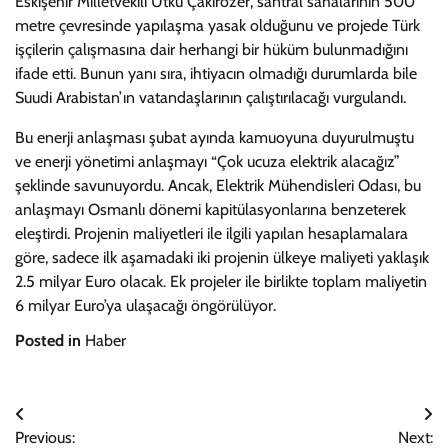
Eskişehir Milletvekili Utku Çakırözer, santral sahalarının 500
metre çevresinde yapılaşma yasak olduğunu ve projede Türk
işçilerin çalışmasına dair herhangi bir hüküm bulunmadığını
ifade etti. Bunun yanı sıra, ihtiyacın olmadığı durumlarda bile
Suudi Arabistan’ın vatandaşlarının çalıştırılacağı vurgulandı.
Bu enerji anlaşması şubat ayında kamuoyuna duyurulmuştu
ve enerji yönetimi anlaşmayı “Çok ucuza elektrik alacağız”
şeklinde savunuyordu. Ancak, Elektrik Mühendisleri Odası, bu
anlaşmayı Osmanlı dönemi kapitülasyonlarına benzeterek
eleştirdi. Projenin maliyetleri ile ilgili yapılan hesaplamalara
göre, sadece ilk aşamadaki iki projenin ülkeye maliyeti yaklaşık
2.5 milyar Euro olacak. Ek projeler ile birlikte toplam maliyetin
6 milyar Euro’ya ulaşacağı öngörülüyor.
Posted in
Haber
Yazı
Previous:
Next: