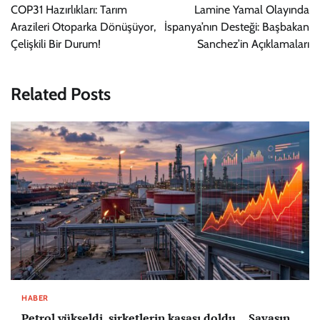
gezinmesi
COP31 Hazırlıkları: Tarım
Lamine Yamal Olayında
Arazileri Otoparka Dönüşüyor,
İspanya’nın Desteği: Başbakan
Çelişkili Bir Durum!
Sanchez’in Açıklamaları
Related Posts
HABER
Petrol yükseldi, şirketlerin kasası doldu… Savaşın