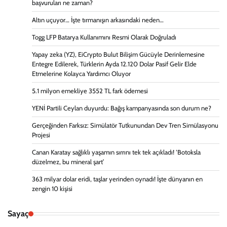
başvuruları ne zaman?
Altın uçuyor… İşte tırmanışın arkasındaki neden…
Togg LFP Batarya Kullanımını Resmi Olarak Doğruladı
Yapay zeka (YZ), EiCrypto Bulut Bilişim Gücüyle Derinlemesine
Entegre Edilerek, Türklerin Ayda 12.120 Dolar Pasif Gelir Elde
Etmelerine Kolayca Yardımcı Oluyor
5.1 milyon emekliye 3552 TL fark ödemesi
YENİ Partili Ceylan duyurdu: Bağış kampanyasında son durum ne?
Gerçeğinden Farksız: Simülatör Tutkunundan Dev Tren Simülasyonu
Projesi
Canan Karatay sağlıklı yaşamın sırrını tek tek açıkladı! ‘Botoksla
düzelmez, bu mineral şart’
363 milyar dolar eridi, taşlar yerinden oynadı! İşte dünyanın en
zengin 10 kişisi
Sayaç