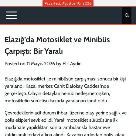
Skip
Pazartesi, Ağustos 10, 2026
to
content
Elazığ’da Motosiklet ve Minibüs
Çarpıştı: Bir Yaralı
Posted on
11 Mayıs 2026
by
Elif Aydın
Elazığ’da motosiklet ile minibüsün çarpışması sonucu bir kişi
yaralandı. Kaza, merkez Cahit Dalokay Caddesi’nde
gerçekleşti. Olayın detayları henüz netleşmemişken,
motosikletin sürücüsü kazada yaralanan taraf oldu.
Çevredekilerin acil durum ihbarı üzerine olay yerine sağlık ve
polis ekipleri sevk edildi. Yaralı motosiklet sürücüsüne ilk
müdahale yapıldıktan sonra, ambulansla hastaneye
kaldırılarak tedavi altına alındı. Kazanın ardından polis, olay