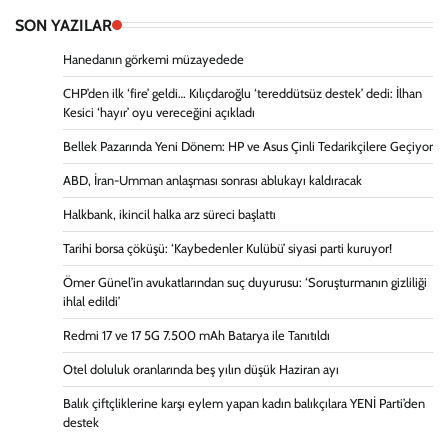
SON YAZILAR
Hanedanın görkemi müzayedede
CHP’den ilk ‘fire’ geldi… Kılıçdaroğlu ‘tereddütsüz destek’ dedi: İlhan
Kesici ‘hayır’ oyu vereceğini açıkladı
Bellek Pazarında Yeni Dönem: HP ve Asus Çinli Tedarikçilere Geçiyor
ABD, İran-Umman anlaşması sonrası ablukayı kaldıracak
Halkbank, ikincil halka arz süreci başlattı
Tarihi borsa çöküşü: ‘Kaybedenler Kulübü’ siyasi parti kuruyor!
Ömer Günel’in avukatlarından suç duyurusu: ‘Soruşturmanın gizliliği
ihlal edildi’
Redmi 17 ve 17 5G 7.500 mAh Batarya ile Tanıtıldı
Otel doluluk oranlarında beş yılın düşük Haziran ayı
Balık çiftçliklerine karşı eylem yapan kadın balıkçılara YENİ Parti’den
destek