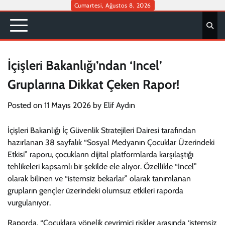
Skip
Cumartesi, Ağustos 8, 2026
to
content
İçişleri Bakanlığı’ndan ‘Incel’
Gruplarına Dikkat Çeken Rapor!
Posted on
11 Mayıs 2026
by
Elif Aydın
İçişleri Bakanlığı İç Güvenlik Stratejileri Dairesi tarafından
hazırlanan 38 sayfalık “Sosyal Medyanın Çocuklar Üzerindeki
Etkisi” raporu, çocukların dijital platformlarda karşılaştığı
tehlikeleri kapsamlı bir şekilde ele alıyor. Özellikle “Incel”
olarak bilinen ve “istemsiz bekarlar” olarak tanımlanan
grupların gençler üzerindeki olumsuz etkileri raporda
vurgulanıyor.
Raporda, “Çocuklara yönelik çevrimiçi riskler arasında ‘istemsiz