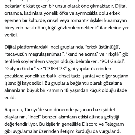
bekarlar’ dikkat çeken bir unsur olarak öne çıkmaktadır. Dijital
ortamda, kadınlara yönelik öfke ve ayrımcılıkla dolu erkek
egemen bir kültürde, cinsel veya romantik ilişkiler kuramayan
bireylerin nasıl dönüştüğü gözlemlenmektedir” ifadelerine yer
verildi.
Dijital platformlardaki Incel gruplarında, “erkek üstünlüğü”,
“tecavüzün meşrulaştırılması”, “kendine acıma” ve “ırkçılık” gibi
tehlikeli söylemlerin yaygın olduğu belirtilirken, “901 Grubu”,
“Gulyan Grubu” ve “C31K-C7K” gibi yapılar üzerinden
çocuklara yönelik zorbalık, cinsel taciz, şantaj ve diğer suçların
işlendiği kaydedildi. Bu gruplarla bağlantılı olarak gözaltına
alınanların büyük bir kısmının 18 yaşından küçük olduğu ifade
edildi.
Raporda, Türkiye’de son dönemde yaşanan bazı şiddet
olaylarının, “Incel” benzeri akımların etkisi altında geliştiği
değerlendiriliyor. Bu kişilerin genellikle Discord ve Telegram
gibi uygulamalar üzerinden iletişim kurduğu da vurgulandı.