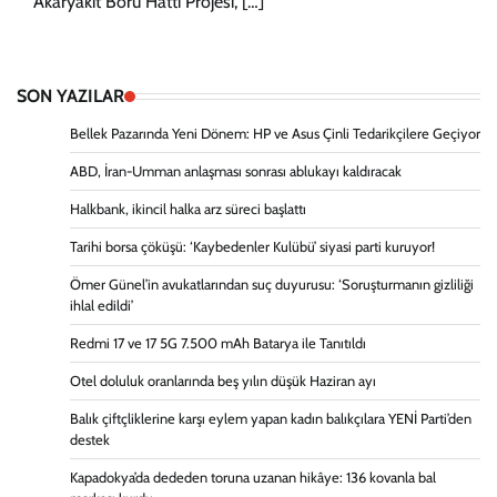
Akaryakıt Boru Hattı Projesi, […]
SON YAZILAR
Bellek Pazarında Yeni Dönem: HP ve Asus Çinli Tedarikçilere Geçiyor
ABD, İran-Umman anlaşması sonrası ablukayı kaldıracak
Halkbank, ikincil halka arz süreci başlattı
Tarihi borsa çöküşü: ‘Kaybedenler Kulübü’ siyasi parti kuruyor!
Ömer Günel’in avukatlarından suç duyurusu: ‘Soruşturmanın gizliliği
ihlal edildi’
Redmi 17 ve 17 5G 7.500 mAh Batarya ile Tanıtıldı
Otel doluluk oranlarında beş yılın düşük Haziran ayı
Balık çiftçliklerine karşı eylem yapan kadın balıkçılara YENİ Parti’den
destek
Kapadokya’da dededen toruna uzanan hikâye: 136 kovanla bal