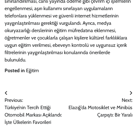
sınırlandırılması, canlı yayında ödeme gibi çevrim içi işlemlerin
engellenmesi, aşırı kullanımı sınırlayan uygulamaların
telefonlara yüklenmesi ve güvenli internet hizmetlerinin
yaygınlaştırılması gerektiği vurgulandı. Ayrıca, medya
okuryazarlığı derslerinin eğitim müfredatına eklenmesi,
öğretmenler ve çocuklarla çalışan kişilere kültürel farklılıklara
uygun eğitim verilmesi, ebeveyn kontrolü ve uygunsuz içerik
filtrelerinin yaygınlaştırılması konularında önerilerde
bulunuldu.
Posted in
Eğitim
Yazı
Previous:
Next:
gezinmesi
Türkiye’nin Tercih Ettiği
Elazığ’da Motosiklet ve Minibüs
Otomobil Markası Açıklandı:
Çarpıştı: Bir Yaralı
İşte Ülkelerin Favorileri