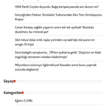
YENİ Partili Ceylan duyurdu: Bağış kampanyasında son durum ne?
Gerçeğinden Farksız: Simülatör Tutkunundan Dev Tren Simülasyonu
Projesi
Canan Karatay sağlıklı yaşamın sırrını tek tek açıkladı! ‘Botoksla
düzelmez, bu mineral şart’
363 milyar dolar eridi, taşlar yerinden oynadı! İşte dünyanın en
zengin 10 kişisi
Sera Kadıgil’e soruşturma… TİP’ten açıklama geldi: ‘Düşünce ve ifade
özgürlüğü tamamen ortadan kaldırılmıştır’
Milyonlarca sürücüyü ilgilendiriyor! Kazadan sonra bunu yapmak
zorunda değilsiniz!
Sayaç
Kategoriler
Eğitim
(1.298)