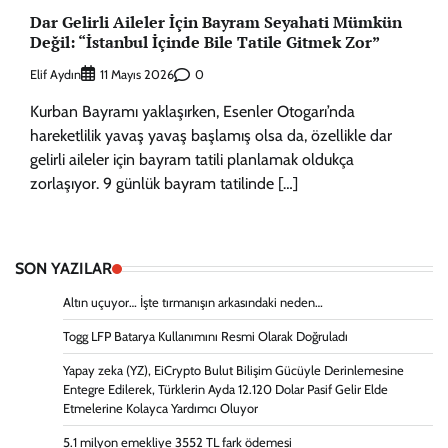
Dar Gelirli Aileler İçin Bayram Seyahati Mümkün
Değil: “İstanbul İçinde Bile Tatile Gitmek Zor”
Elif Aydın
0
11 Mayıs 2026
Kurban Bayramı yaklaşırken, Esenler Otogarı’nda
hareketlilik yavaş yavaş başlamış olsa da, özellikle dar
gelirli aileler için bayram tatili planlamak oldukça
zorlaşıyor. 9 günlük bayram tatilinde […]
SON YAZILAR
Altın uçuyor… İşte tırmanışın arkasındaki neden…
Togg LFP Batarya Kullanımını Resmi Olarak Doğruladı
Yapay zeka (YZ), EiCrypto Bulut Bilişim Gücüyle Derinlemesine
Entegre Edilerek, Türklerin Ayda 12.120 Dolar Pasif Gelir Elde
Etmelerine Kolayca Yardımcı Oluyor
5.1 milyon emekliye 3552 TL fark ödemesi