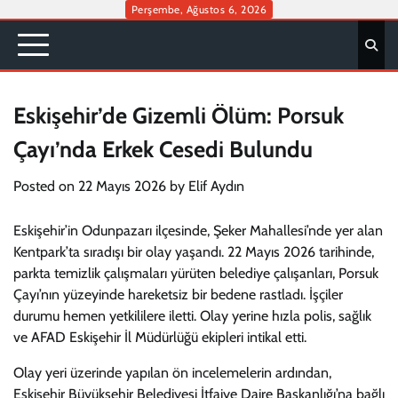
Skip
Perşembe, Ağustos 6, 2026
to
content
Eskişehir’de Gizemli Ölüm: Porsuk
Çayı’nda Erkek Cesedi Bulundu
Posted on
22 Mayıs 2026
by
Elif Aydın
Eskişehir’in Odunpazarı ilçesinde, Şeker Mahallesi’nde yer alan
Kentpark’ta sıradışı bir olay yaşandı. 22 Mayıs 2026 tarihinde,
parkta temizlik çalışmaları yürüten belediye çalışanları, Porsuk
Çayı’nın yüzeyinde hareketsiz bir bedene rastladı. İşçiler
durumu hemen yetkililere iletti. Olay yerine hızla polis, sağlık
ve AFAD Eskişehir İl Müdürlüğü ekipleri intikal etti.
Olay yeri üzerinde yapılan ön incelemelerin ardından,
Eskişehir Büyükşehir Belediyesi İtfaiye Daire Başkanlığı’na bağlı