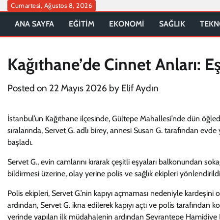
Skip
Cumartesi, Ağustos 8, 2026
to
ANA SAYFA
EĞİTİM
EKONOMİ
SAĞLIK
TEKN
content
Kağıthane’de Cinnet Anları: Eş
Posted on
22 Mayıs 2026
by
Elif Aydın
İstanbul’un Kağıthane ilçesinde, Gültepe Mahallesi’nde dün öğled
sıralarında, Servet G. adlı birey, annesi Susan G. tarafından evde ya
başladı.
Servet G., evin camlarını kırarak çeşitli eşyaları balkonundan sok
bildirmesi üzerine, olay yerine polis ve sağlık ekipleri yönlendirildi
Polis ekipleri, Servet G.’nin kapıyı açmaması nedeniyle kardeşini
ardından, Servet G. ikna edilerek kapıyı açtı ve polis tarafından ko
yerinde yapılan ilk müdahalenin ardından Seyrantepe Hamidiye Eğ