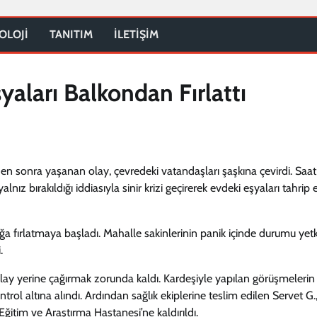
OLOJİ
TANITIM
İLETİŞİM
yaları Balkondan Fırlattı
en sonra yaşanan olay, çevredeki vatandaşları şaşkına çevirdi. Saat
lnız bırakıldığı iddiasıyla sinir krizi geçirerek evdeki eşyaları tahri
ağa fırlatmaya başladı. Mahalle sakinlerinin panik içinde durumu yetki
.
 olay yerine çağırmak zorunda kaldı. Kardeşiyle yapılan görüşmelerin
ntrol altına alındı. Ardından sağlık ekiplerine teslim edilen Servet G.
itim ve Araştırma Hastanesi’ne kaldırıldı.