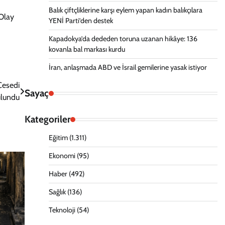
Balık çiftçliklerine karşı eylem yapan kadın balıkçılara
 Olay
YENİ Parti’den destek
Kapadokya’da dededen toruna uzanan hikâye: 136
kovanla bal markası kurdu
İran, anlaşmada ABD ve İsrail gemilerine yasak istiyor
Cesedi
Sayaç
lundu
Kategoriler
Eğitim
(1.311)
Ekonomi
(95)
Haber
(492)
Sağlık
(136)
Teknoloji
(54)