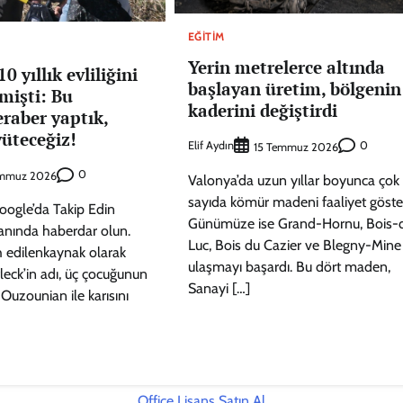
EĞITIM
Yerin metrelerce altında
10 yıllık evliliğini
başlayan üretim, bölgenin
rmişti: Bu
kaderini değiştirdi
eraber yaptık,
üteceğiz!
Elif Aydın
0
15 Temmuz 2026
0
emmuz 2026
Valonya’da uzun yıllar boyunca çok
sayıda kömür madeni faaliyet göster
oogle’da Takip Edin
Günümüze ise Grand-Hornu, Bois-
anında haberdar olun.
Luc, Bois du Cazier ve Blegny-Mine
h edilenkaynak olarak
ulaşmayı başardı. Bu dört maden,
fleck’in adı, üç çocuğunun
Sanayi […]
 Ouzounian ile karısını
Office Lisans Satın Al