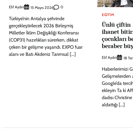
Elif Aydın
0
15 Mayıs 2026
EĞITIM
Türkiye’nin Antalya şehrinde
Ünlü çiftin 
gerçekleştirilecek 2026 Birleşmiş
ihanet biti
Milletler İklim Değişikliği Konferansı
çocukları b
(COP31) hazırlıkları sürerken, dikkat
beraber büy
çeken bir gelişme yaşandı. EXPO fuar
alanı ve Batı Akdeniz Tarımsal […]
Elif Aydın
18 T
Haberlerimizi G
Gelişmelerden 
Google’da terci
ekleyin Ta ki Af
dadısı Christine
aldattığı […]