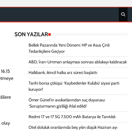
SON YAZILAR
Bellek Pazarında Yeni Dönem: HP ve Asus Çinli
Tedarikçilere Geçiyor
ABD, İran-Umman anlaşması sonrası ablukayı kaldıracak
 16.15
Halkbank, ikincil halka arz süreci başlattı
p etmeye
Tarihi borsa çöküşü: ‘Kaybedenler Kulübü’ siyasi parti
kuruyor!
lilere
Ömer Günel’in avukatlarından suç duyurusu:
‘Soruşturmanın gizliliği ihlal edildi’
Redmi 17 ve 17 5G 7.500 mAh Batarya ile Tanıtıldı
, olay
Otel doluluk oranlarında beş yılın düşük Haziran ayı