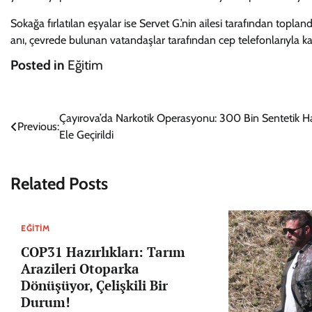
Sokağa fırlatılan eşyalar ise Servet G.’nin ailesi tarafından topland
anı, çevrede bulunan vatandaşlar tarafından cep telefonlarıyla ka
Posted in
Eğitim
Yazı
Çayırova’da Narkotik Operasyonu: 300 Bin Sentetik H
Previous:
Ele Geçirildi
gezinmesi
Related Posts
EĞITIM
COP31 Hazırlıkları: Tarım
Arazileri Otoparka
Dönüşüyor, Çelişkili Bir
Durum!