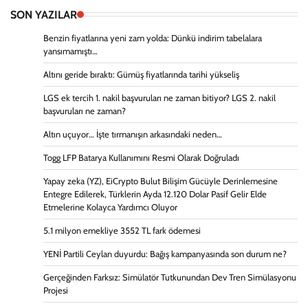
SON YAZILAR
Benzin fiyatlarına yeni zam yolda: Dünkü indirim tabelalara
yansımamıştı…
Altını geride bıraktı: Gümüş fiyatlarında tarihi yükseliş
LGS ek tercih 1. nakil başvuruları ne zaman bitiyor? LGS 2. nakil
başvuruları ne zaman?
Altın uçuyor… İşte tırmanışın arkasındaki neden…
Togg LFP Batarya Kullanımını Resmi Olarak Doğruladı
Yapay zeka (YZ), EiCrypto Bulut Bilişim Gücüyle Derinlemesine
Entegre Edilerek, Türklerin Ayda 12.120 Dolar Pasif Gelir Elde
Etmelerine Kolayca Yardımcı Oluyor
5.1 milyon emekliye 3552 TL fark ödemesi
YENİ Partili Ceylan duyurdu: Bağış kampanyasında son durum ne?
Gerçeğinden Farksız: Simülatör Tutkunundan Dev Tren Simülasyonu
Projesi