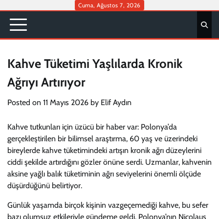
Skip
Cuma, Ağustos 7, 2026
to
content
Kahve Tüketimi Yaşlılarda Kronik
Ağrıyı Artırıyor
Posted on
11 Mayıs 2026
by
Elif Aydın
Kahve tutkunları için üzücü bir haber var: Polonya’da
gerçekleştirilen bir bilimsel araştırma, 60 yaş ve üzerindeki
bireylerde kahve tüketimindeki artışın kronik ağrı düzeylerini
ciddi şekilde artırdığını gözler önüne serdi. Uzmanlar, kahvenin
aksine yağlı balık tüketiminin ağrı seviyelerini önemli ölçüde
düşürdüğünü belirtiyor.
Günlük yaşamda birçok kişinin vazgeçemediği kahve, bu sefer
bazı olumsuz etkileriyle gündeme geldi. Polonya’nın Nicolaus