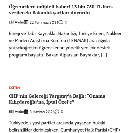
Öğrencilere müjdeli haber! 13 bin 750 TL burs
verilecek: Bakanlık şartları duyurdu
Elif Aydın
0
22 Temmuz 2026
Enerji ve Tabii Kaynaklar Bakanlığı, Türkiye Enerji, Nükleer
ve Maden Araştırma Kurumu (TENMAK) aracılığıyla
yükseköğretim öğrencilerine yönelik yeni bir destek
programı başlattı. Bakan Alparslan Bayraktar, […]
EĞITIM
CHP’nin Geleceği Yargıtay’a Bağlı: “Onama
Kılıçdaroğlu’na, İptal Özel’e”
Elif Aydın
0
3 Haziran 2026
Türkiye’de siyasi partiler arasında yaşanan hukuki
belirsizlikler derinleşirken, Cumhuriyet Halk Partisi (CHP)