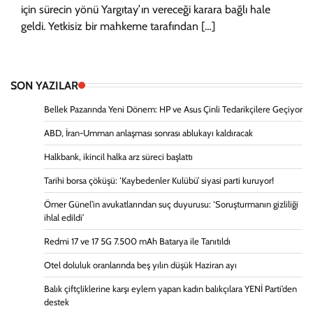
için sürecin yönü Yargıtay’ın vereceği karara bağlı hale
geldi. Yetkisiz bir mahkeme tarafından […]
SON YAZILAR
Bellek Pazarında Yeni Dönem: HP ve Asus Çinli Tedarikçilere Geçiyor
ABD, İran-Umman anlaşması sonrası ablukayı kaldıracak
Halkbank, ikincil halka arz süreci başlattı
Tarihi borsa çöküşü: ‘Kaybedenler Kulübü’ siyasi parti kuruyor!
Ömer Günel’in avukatlarından suç duyurusu: ‘Soruşturmanın gizliliği
ihlal edildi’
Redmi 17 ve 17 5G 7.500 mAh Batarya ile Tanıtıldı
Otel doluluk oranlarında beş yılın düşük Haziran ayı
Balık çiftçliklerine karşı eylem yapan kadın balıkçılara YENİ Parti’den
destek