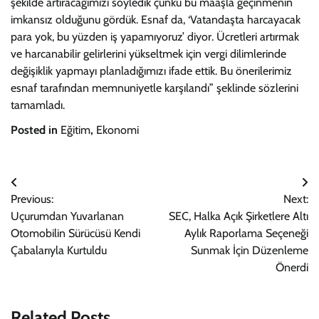
şekilde artıracağımızı söyledik çünkü bu maaşla geçinmenin
imkansız olduğunu gördük. Esnaf da, ‘Vatandaşta harcayacak
para yok, bu yüzden iş yapamıyoruz’ diyor. Ücretleri artırmak
ve harcanabilir gelirlerini yükseltmek için vergi dilimlerinde
değişiklik yapmayı planladığımızı ifade ettik. Bu önerilerimiz
esnaf tarafından memnuniyetle karşılandı” şeklinde sözlerini
tamamladı.
Posted in
Eğitim
,
Ekonomi
Yazı
Previous:
Next:
gezinmesi
Uçurumdan Yuvarlanan
SEC, Halka Açık Şirketlere Altı
Otomobilin Sürücüsü Kendi
Aylık Raporlama Seçeneği
Çabalarıyla Kurtuldu
Sunmak İçin Düzenleme
Önerdi
Related Posts