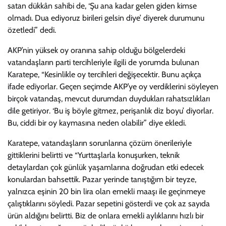
satan dükkân sahibi de, ‘Şu ana kadar gelen giden kimse
olmadı. Dua ediyoruz birileri gelsin diye’ diyerek durumunu
özetledi” dedi.
AKP’nin yüksek oy oranına sahip olduğu bölgelerdeki
vatandaşların parti tercihleriyle ilgili de yorumda bulunan
Karatepe, “Kesinlikle oy tercihleri değişecektir. Bunu açıkça
ifade ediyorlar. Geçen seçimde AKP’ye oy verdiklerini söyleyen
birçok vatandaş, mevcut durumdan duydukları rahatsızlıkları
dile getiriyor. ‘Bu iş böyle gitmez, perişanlık diz boyu’ diyorlar.
Bu, ciddi bir oy kaymasına neden olabilir” diye ekledi.
Karatepe, vatandaşların sorunlarına çözüm önerileriyle
gittiklerini belirtti ve “Yurttaşlarla konuşurken, teknik
detaylardan çok günlük yaşamlarına doğrudan etki edecek
konulardan bahsettik. Pazar yerinde tanıştığım bir teyze,
yalnızca eşinin 20 bin lira olan emekli maaşı ile geçinmeye
çalıştıklarını söyledi. Pazar sepetini gösterdi ve çok az sayıda
ürün aldığını belirtti. Biz de onlara emekli aylıklarını hızlı bir