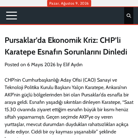
Skip
Pazar, Ağustos 9, 2026
to
content
Pursaklar’da Ekonomik Kriz: CHP’li
Karatepe Esnafın Sorunlarını Dinledi
Posted on
6 Mayıs 2026
by
Elif Aydın
CHP’nin Cumhurbaşkanlığı Aday Ofisi (CAO) Sanayi ve
Teknoloji Politika Kurulu Başkanı Yalçın Karatepe, Ankara’nın
AKP’nin güçlü bölgelerinden biri olan Pursaklar’da esnafla bir
araya geldi. Esnafın yaşadığı sıkıntıları dinleyen Karatepe, “Saat
15.30 civarında ziyaret ettiğim esnafın büyük bir kısmı henüz
siftah yapamamıştı. Geçen seçimde AKP’ye oy veren
yurttaşlar, mevcut durumdan duydukları rahatsızlıkları açıkça
ifade ediyor. Ciddi bir oy kayması yaşanabilir” şeklinde