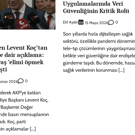
Uygulamalarında Veri
Güvenliğinin Kritik Rolü
Elif Aydın
0
15 Mayıs 2026
Son yıllarda hızla dijitalleşen sağlık
sektörü, özellikle pandemi dönemi
en Levent Koç’tan
tele-tıp çözümlerinin yaygınlaşması
e dair açıklama:
birlikte veri güvenliğine dair endişele
aş ‘elimi öpmek
gündeme taşıdı. Bu dönemde, hass
şti
sağlık verilerinin korunması […]
0
ziran 2026
ederek AKP’ye katılan
ye Başkanı Levent Koç,
“Başkente Değer
inde basın mensuplarının
adı. Koç, parti
şkin açıklamalar […]