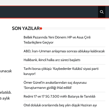
SON YAZILAR
Bellek Pazarında Yeni Dönem: HP ve Asus Çinli
Tedarikçilere Geçiyor
ABD, İran-Umman anlaşması sonrası ablukayı kaldıracak
Halkbank, ikincil halka arz süreci başlattı
Tarihi borsa çöküşü: ‘Kaybedenler Kulübü’ siyasi parti
 sunacak
kuruyor!
a
Ömer Günel’in avukatlarından suç duyurusu:
‘Soruşturmanın gizliliği ihlal edildi’
latıldı.
Redmi 17 ve 17 5G 7.500 mAh Batarya ile Tanıtıldı
ı aylık
Otel doluluk oranlarında beş yılın düşük Haziran ayı