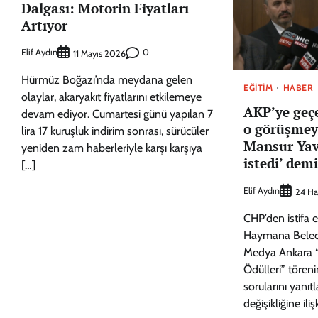
Dalgası: Motorin Fiyatları
Artıyor
Elif Aydın
0
11 Mayıs 2026
Hürmüz Boğazı’nda meydana gelen
EĞITIM
HABER
olaylar, akaryakıt fiyatlarını etkilemeye
AKP’ye geç
devam ediyor. Cumartesi günü yapılan 7
o görüşmey
lira 17 kuruşluk indirim sonrası, sürücüler
Mansur Yav
yeniden zam haberleriyle karşı karşıya
istedi’ demi
[…]
Elif Aydın
24 Ha
CHP’den istifa 
Haymana Beledi
Medya Ankara 
Ödülleri” tören
sorularını yanıtl
değişikliğine ili