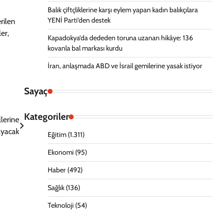
Balık çiftçliklerine karşı eylem yapan kadın balıkçılara
YENİ Parti’den destek
rilen
er,
Kapadokya’da dededen toruna uzanan hikâye: 136
kovanla bal markası kurdu
İran, anlaşmada ABD ve İsrail gemilerine yasak istiyor
Sayaç
Kategoriler
lerine
ayacak
Eğitim
(1.311)
Ekonomi
(95)
Haber
(492)
Sağlık
(136)
Teknoloji
(54)