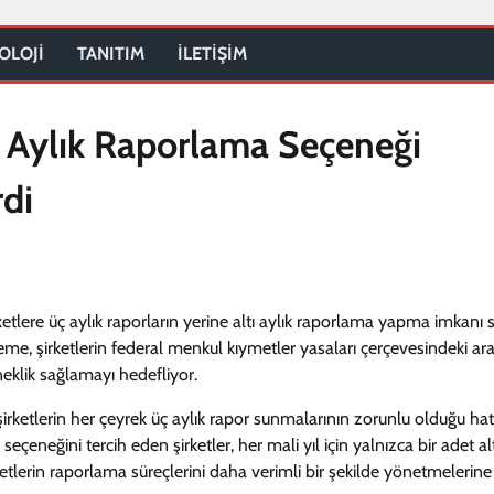
OLOJİ
TANITIM
İLETİŞİM
tı Aylık Raporlama Seçeneği
di
tlere üç aylık raporların yerine altı aylık raporlama yapma imkanı
eme, şirketlerin federal menkul kıymetler yasaları çerçevesindeki ar
eklik sağlamayı hedefliyor.
etlerin her çeyrek üç aylık rapor sunmalarının zorunlu olduğu hatır
eçeneğini tercih eden şirketler, her mali yıl için yalnızca bir adet alt
ketlerin raporlama süreçlerini daha verimli bir şekilde yönetmelerine