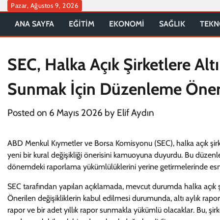
Skip
Pazar, Ağustos 9, 2026
to
ANA SAYFA
EĞİTİM
EKONOMİ
SAĞLIK
TEKN
content
SEC, Halka Açık Şirketlere Al
Sunmak İçin Düzenleme Öner
Posted on
6 Mayıs 2026
by
Elif Aydın
ABD Menkul Kıymetler ve Borsa Komisyonu (SEC), halka açık şirke
yeni bir kural değişikliği önerisini kamuoyuna duyurdu. Bu düzenl
dönemdeki raporlama yükümlülüklerini yerine getirmelerinde esn
SEC tarafından yapılan açıklamada, mevcut durumda halka açık şirk
Önerilen değişikliklerin kabul edilmesi durumunda, altı aylık rapor s
rapor ve bir adet yıllık rapor sunmakla yükümlü olacaklar. Bu, şir