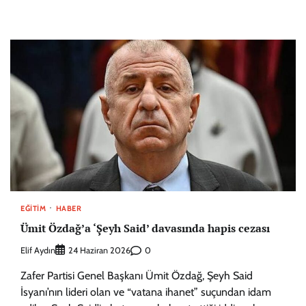
EĞITIM
HABER
Ümit Özdağ’a ‘Şeyh Said’ davasında hapis cezası
Elif Aydın
0
24 Haziran 2026
Zafer Partisi Genel Başkanı Ümit Özdağ, Şeyh Said
İsyanı’nın lideri olan ve “vatana ihanet” suçundan idam