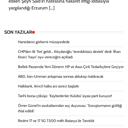
edilen Şeyh Said’in hatırasına hakaret ettiği iddiasıyla
yargılandığı Erzurum […]
SON YAZILAR
Hanedanın görkemi müzayedede
CHP’den ilk ‘fire’ geldi… Kılıçdaroğlu ‘tereddütsüz destek’ dedi: İlhan
Kesici ‘hayır’ oyu vereceğini açıkladı
Bellek Pazarında Yeni Dönem: HP ve Asus Çinli Tedarikçilere Geçiyor
ABD, İran-Umman anlaşması sonrası ablukayı kaldıracak
Halkbank, ikincil halka arz süreci başlattı
Tarihi borsa çöküşü: ‘Kaybedenler Kulübü’ siyasi parti kuruyor!
Ömer Günel’in avukatlarından suç duyurusu: ‘Soruşturmanın gizliliği
ihlal edildi’
Redmi 17 ve 17 5G 7.500 mAh Batarya ile Tanıtıldı