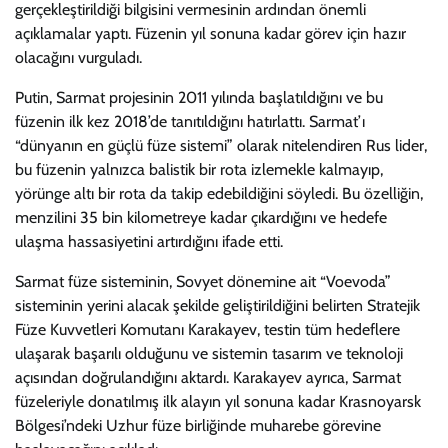
gerçekleştirildiği bilgisini vermesinin ardından önemli
açıklamalar yaptı. Füzenin yıl sonuna kadar görev için hazır
olacağını vurguladı.
Putin, Sarmat projesinin 2011 yılında başlatıldığını ve bu
füzenin ilk kez 2018’de tanıtıldığını hatırlattı. Sarmat’ı
“dünyanın en güçlü füze sistemi” olarak nitelendiren Rus lider,
bu füzenin yalnızca balistik bir rota izlemekle kalmayıp,
yörünge altı bir rota da takip edebildiğini söyledi. Bu özelliğin,
menzilini 35 bin kilometreye kadar çıkardığını ve hedefe
ulaşma hassasiyetini artırdığını ifade etti.
Sarmat füze sisteminin, Sovyet dönemine ait “Voevoda”
sisteminin yerini alacak şekilde geliştirildiğini belirten Stratejik
Füze Kuvvetleri Komutanı Karakayev, testin tüm hedeflere
ulaşarak başarılı olduğunu ve sistemin tasarım ve teknoloji
açısından doğrulandığını aktardı. Karakayev ayrıca, Sarmat
füzeleriyle donatılmış ilk alayın yıl sonuna kadar Krasnoyarsk
Bölgesi’ndeki Uzhur füze birliğinde muharebe görevine