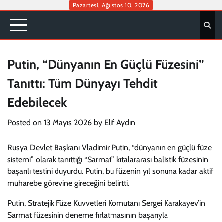
Skip
Pazartesi, Ağustos 10, 2026
to
content
Putin, “Dünyanın En Güçlü Füzesini”
Tanıttı: Tüm Dünyayı Tehdit
Edebilecek
Posted on
13 Mayıs 2026
by
Elif Aydın
Rusya Devlet Başkanı Vladimir Putin, “dünyanın en güçlü füze
sistemi” olarak tanıttığı “Sarmat” kıtalararası balistik füzesinin
başarılı testini duyurdu. Putin, bu füzenin yıl sonuna kadar aktif
muharebe görevine gireceğini belirtti.
Putin, Stratejik Füze Kuvvetleri Komutanı Sergei Karakayev’in
Sarmat füzesinin deneme fırlatmasının başarıyla