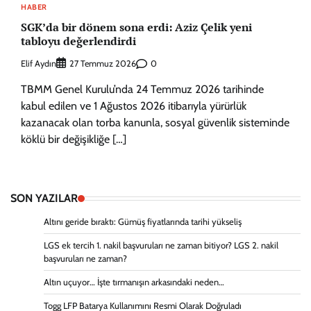
HABER
SGK’da bir dönem sona erdi: Aziz Çelik yeni
tabloyu değerlendirdi
Elif Aydın
0
27 Temmuz 2026
TBMM Genel Kurulu’nda 24 Temmuz 2026 tarihinde
kabul edilen ve 1 Ağustos 2026 itibarıyla yürürlük
kazanacak olan torba kanunla, sosyal güvenlik sisteminde
köklü bir değişikliğe […]
SON YAZILAR
Altını geride bıraktı: Gümüş fiyatlarında tarihi yükseliş
LGS ek tercih 1. nakil başvuruları ne zaman bitiyor? LGS 2. nakil
başvuruları ne zaman?
Altın uçuyor… İşte tırmanışın arkasındaki neden…
Togg LFP Batarya Kullanımını Resmi Olarak Doğruladı