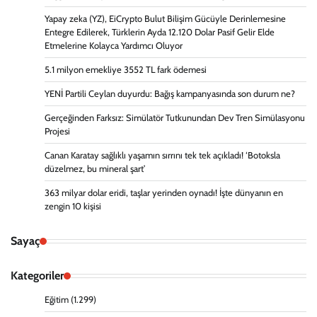
Yapay zeka (YZ), EiCrypto Bulut Bilişim Gücüyle Derinlemesine
Entegre Edilerek, Türklerin Ayda 12.120 Dolar Pasif Gelir Elde
Etmelerine Kolayca Yardımcı Oluyor
5.1 milyon emekliye 3552 TL fark ödemesi
YENİ Partili Ceylan duyurdu: Bağış kampanyasında son durum ne?
Gerçeğinden Farksız: Simülatör Tutkunundan Dev Tren Simülasyonu
Projesi
Canan Karatay sağlıklı yaşamın sırrını tek tek açıkladı! ‘Botoksla
düzelmez, bu mineral şart’
363 milyar dolar eridi, taşlar yerinden oynadı! İşte dünyanın en
zengin 10 kişisi
Sayaç
Kategoriler
Eğitim
(1.299)