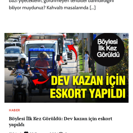
bazı yiyeceklerin, görünmeyen tehditler barındırdığını
biliyor muydunuz? Kahvaltı masalarında […]
HABER
Böylesi İlk Kez Görüldü: Dev kazan için eskort
yapıldı