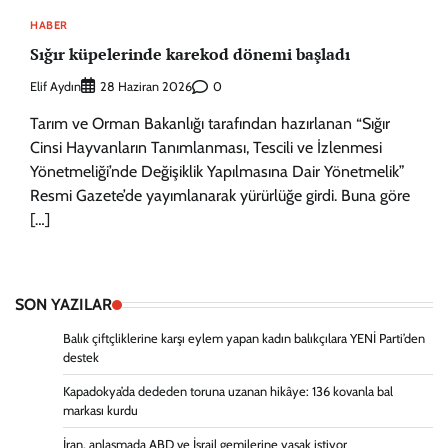
HABER
Sığır küpelerinde karekod dönemi başladı
Elif Aydın
0
28 Haziran 2026
Tarım ve Orman Bakanlığı tarafından hazırlanan “Sığır
Cinsi Hayvanların Tanımlanması, Tescili ve İzlenmesi
Yönetmeliği’nde Değişiklik Yapılmasına Dair Yönetmelik”
Resmi Gazete’de yayımlanarak yürürlüğe girdi. Buna göre
[…]
SON YAZILAR
Balık çiftçliklerine karşı eylem yapan kadın balıkçılara YENİ Parti’den
destek
Kapadokya’da dededen toruna uzanan hikâye: 136 kovanla bal
markası kurdu
İran, anlaşmada ABD ve İsrail gemilerine yasak istiyor