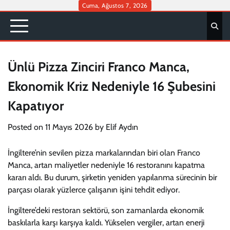
Skip
Cuma, Ağustos 7, 2026
to
content
Ünlü Pizza Zinciri Franco Manca,
Ekonomik Kriz Nedeniyle 16 Şubesini
Kapatıyor
Posted on
11 Mayıs 2026
by
Elif Aydın
İngiltere’nin sevilen pizza markalarından biri olan Franco
Manca, artan maliyetler nedeniyle 16 restoranını kapatma
kararı aldı. Bu durum, şirketin yeniden yapılanma sürecinin bir
parçası olarak yüzlerce çalışanın işini tehdit ediyor.
İngiltere’deki restoran sektörü, son zamanlarda ekonomik
baskılarla karşı karşıya kaldı. Yükselen vergiler, artan enerji