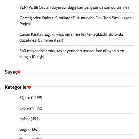
YENİ Partili Ceylan duyurdu: Bağış kampanyasında son durum ne?
Gerçeğinden Farksız: Simülatör Tutkunundan Dev Tren Simülasyonu
Projesi
Canan Karatay sağlıklı yaşamın sırrını tek tek açıkladı! ‘Botoksla
düzelmez, bu mineral şart’
363 milyar dolar eridi, taşlar yerinden oynadı! İşte dünyanın en
zengin 10 kişisi
Sayaç
Kategoriler
Eğitim
(1.299)
Ekonomi
(92)
Haber
(492)
Sağlık
(136)