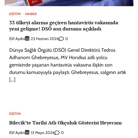
EĞITIM
HABER
33 ülkeyi alarma geçiren hantavirüs vakasında
yeni gelişme! DSÖ son durumu açıkladı
Elif Aydın
0
23 Haziran 2026
Dünya Sağlık Örgütü (DSÖ) Genel Direktörü Tedros
Adhanom Ghebreyesus, MV Hondius adlı yolcu
gemisinde yaşanan hantavirüs vakasına ilişkin son
durumu kamuoyuyla paylaştı. Ghebreyesus, salgının artık
[…]
EĞITIM
Bilecik’te Tarihi Atlı Okçuluk Gösterisi Heyecanı
Elif Aydın
0
13 Mayıs 2026