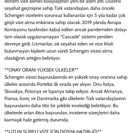
dönem vize alımını kolaylaştıran yeni bir adım attı. Düzenli
seyahat geçmişine sahip Türk vatandaşları, daha önceki
Schengen vizelerini sorunsuz kullananlar için 5 yıla kadar çok
girişli vize alma imkânına sahip olacak. 2019 yılında Avrupa
Komisyonu tarafından kabul edilen ancak pandemiden dolayı
tam olarak uygulanamayan “Cascade” sistemi yeniden
devreye girdi. Uzmanlar, sık seyahat eden ve vize ihlali
bulunmayan kişilerin uzun süreli Schengen vizesi alma
olasılığının arttığını belirtiyor.
**ONAY ORANI YÜKSEK ÜLKELER**
Schengen vizesi başvurularında en yüksek onay oranına sahip
ülkeler arasında Portekiz ilk sırada yer alıyor. Onu İtalya,
Slovakya, Polonya ve İspanya takip ediyor. Ancak Almanya,
Fransa, İsveç ve Danimarka gibi ülkelerin Türk vatandaşlarının
başvurularını daha titiz bir şekilde incelediği belirtiliyor. Bu
ülkelerde artan iltica başvuruları, inceleme süreçlerini daha
karmaşık hale getirmiş durumda.
**UZUN SÜRELİ VİZE İÇİN DOSYA HAZIRLIĞI**