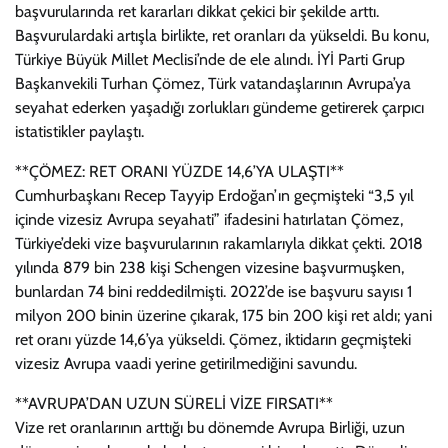
başvurularında ret kararları dikkat çekici bir şekilde arttı.
Başvurulardaki artışla birlikte, ret oranları da yükseldi. Bu konu,
Türkiye Büyük Millet Meclisi’nde de ele alındı. İYİ Parti Grup
Başkanvekili Turhan Çömez, Türk vatandaşlarının Avrupa’ya
seyahat ederken yaşadığı zorlukları gündeme getirerek çarpıcı
istatistikler paylaştı.
**ÇÖMEZ: RET ORANI YÜZDE 14,6’YA ULAŞTI**
Cumhurbaşkanı Recep Tayyip Erdoğan’ın geçmişteki “3,5 yıl
içinde vizesiz Avrupa seyahati” ifadesini hatırlatan Çömez,
Türkiye’deki vize başvurularının rakamlarıyla dikkat çekti. 2018
yılında 879 bin 238 kişi Schengen vizesine başvurmuşken,
bunlardan 74 bini reddedilmişti. 2022’de ise başvuru sayısı 1
milyon 200 binin üzerine çıkarak, 175 bin 200 kişi ret aldı; yani
ret oranı yüzde 14,6’ya yükseldi. Çömez, iktidarın geçmişteki
vizesiz Avrupa vaadi yerine getirilmediğini savundu.
**AVRUPA’DAN UZUN SÜRELİ VİZE FIRSATI**
Vize ret oranlarının arttığı bu dönemde Avrupa Birliği, uzun